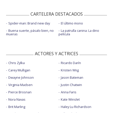
CARTELERA DESTACADOS
Spider-man: Brand new day
El último mono
Buena suerte, pásalo bien, no
La patrulla canina: La dino
mueras
película
ACTORES Y ACTRICES
Chris Zylka
Ricardo Darín
Carey Mulligan
Kristen Wiig
Dwayne Johnson
Jason Bateman
Virginia Madsen
Justin Chatwin
Pierce Brosnan
Anna Faris
Nora Navas
Kate Winslet
Brit Marling
Haley Lu Richardson