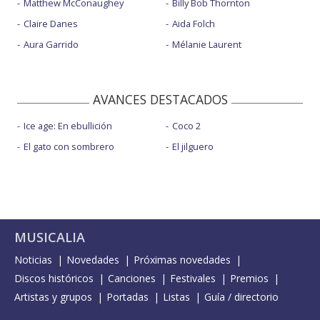
Matthew McConaughey
Billy Bob Thornton
Claire Danes
Aida Folch
Aura Garrido
Mélanie Laurent
AVANCES DESTACADOS
Ice age: En ebullición
Coco 2
El gato con sombrero
El jilguero
MUSICALIA
Noticias
Novedades
Próximas novedades
Discos históricos
Canciones
Festivales
Premios
Artistas y grupos
Portadas
Listas
Guía / directorio