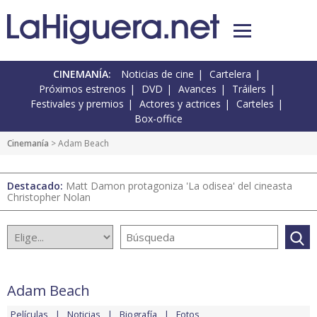
CINEMANÍA:
Noticias de cine
Cartelera
Próximos estrenos
DVD
Avances
Tráilers
Festivales y premios
Actores y actrices
Carteles
Box-office
Cinemanía
> Adam Beach
Destacado:
Matt Damon protagoniza 'La odisea' del cineasta
Christopher Nolan
Adam Beach
Películas
Noticias
Biografía
Fotos