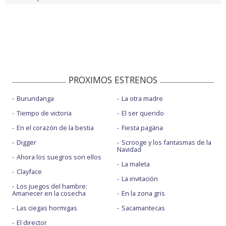
PROXIMOS ESTRENOS
Burundanga
La otra madre
Tiempo de victoria
El ser querido
En el corazón de la bestia
Fiesta pagäna
Digger
Scrooge y los fantasmas de la
Navidad
Ahora los suegros son ellos
La maleta
Clayface
La invitación
Los juegos del hambre:
Amanecer en la cosecha
En la zona gris
Las ciegas hormigas
Sacamantecas
El director