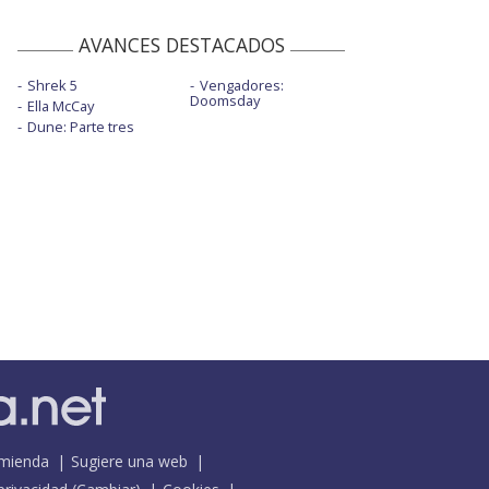
AVANCES DESTACADOS
Shrek 5
Vengadores:
Doomsday
Ella McCay
Dune: Parte tres
mienda
Sugiere una web