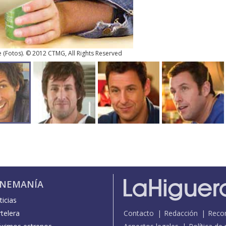
e
(
Fotos
). © 2012 CTMG, All Rights Reserved
INEMANÍA
icias
telera
Contacto
Redacción
Reco