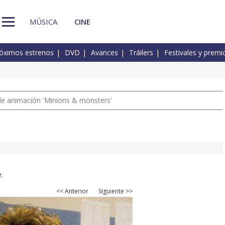
MÚSICA
CINE
óximos estrenos
DVD
Avances
Tráilers
Festivales y premi
a de animación 'Minions & monsters'
.
<< Anterior
Siguiente >>