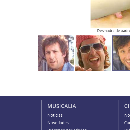
Desmadre de padr
MUSICALIA
C
Noticias
Not
Novedades
Car