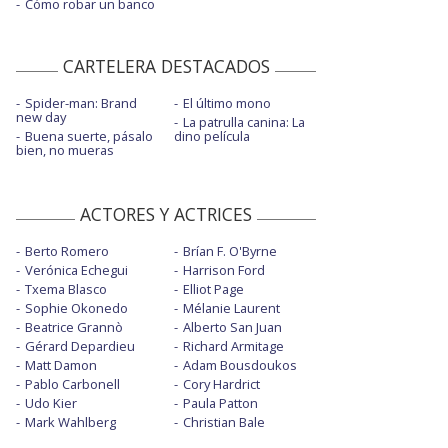
Cómo robar un banco
CARTELERA DESTACADOS
Spider-man: Brand
El último mono
new day
La patrulla canina: La
Buena suerte, pásalo
dino película
bien, no mueras
ACTORES Y ACTRICES
Berto Romero
Brían F. O'Byrne
Verónica Echegui
Harrison Ford
Txema Blasco
Elliot Page
Sophie Okonedo
Mélanie Laurent
Beatrice Grannò
Alberto San Juan
Gérard Depardieu
Richard Armitage
Matt Damon
Adam Bousdoukos
Pablo Carbonell
Cory Hardrict
Udo Kier
Paula Patton
Mark Wahlberg
Christian Bale