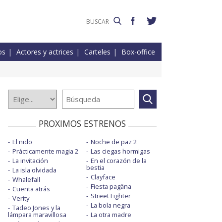
os
Actores y actrices
Carteles
Box-office
PROXIMOS ESTRENOS
El nido
Noche de paz 2
Prácticamente magia 2
Las ciegas hormigas
La invitación
En el corazón de la
bestia
La isla olvidada
Clayface
Whalefall
Fiesta pagäna
Cuenta atrás
Street Fighter
Verity
La bola negra
Tadeo Jones y la
lámpara maravillosa
La otra madre