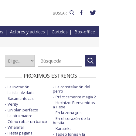
os
Actores y actrices
Carteles
Box-office
PROXIMOS ESTRENOS
La invitación
La constelación del
perro
La isla olvidada
Prácticamente magia 2
Sacamantecas
Hechizo: Bienvenidos
Verity
a Hexe
Un plan perfecto
En la zona gris
La otra madre
En el corazón de la
Cómo robar un banco
bestia
Whalefall
Karateka
Fiesta pagäna
Tadeo Jones y la