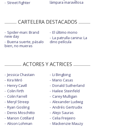
lámpara maravillosa
Street Fighter
CARTELERA DESTACADOS
Spider-man: Brand
El último mono
new day
La patrulla canina: La
Buena suerte, pásalo
dino película
bien, no mueras
ACTORES Y ACTRICES
Jessica Chastain
Li Bingbing
Kira Miró
Mario Casas
Henry Cavill
Donald Sutherland
Colin Firth
Hailee Steinfeld
Colin Farrell
Carey Mulligan
Meryl Streep
Alexander Ludwig
Ryan Gosling
Andrés Gertrudix
Denis Moschitto
Alejo Sauras
Marion Cotillard
Celia Freijeiro
Alison Lohman
Mackenzie Mauzy