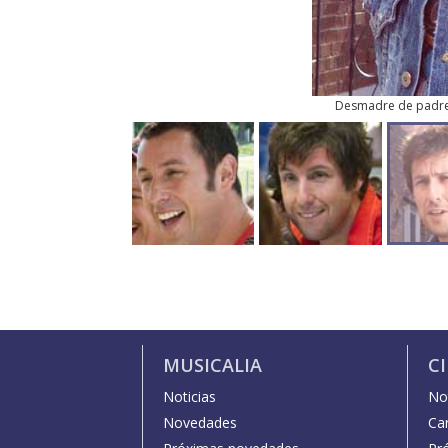
Desmadre de padr
MUSICALIA
C
Noticias
Not
Novedades
Car