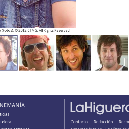
e
(
Fotos
). © 2012 CTMG, All Rights Reserved
INEMANÍA
icias
telera
Contacto
Redacción
Reco