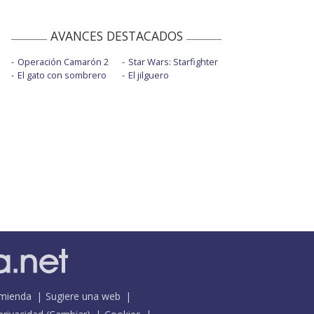
AVANCES DESTACADOS
Operación Camarón 2
Star Wars: Starfighter
El gato con sombrero
El jilguero
mienda
Sugiere una web