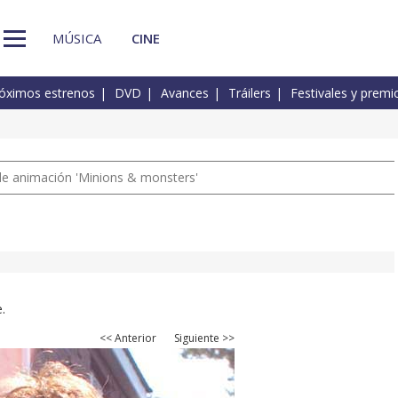
MÚSICA
CINE
óximos estrenos
DVD
Avances
Tráilers
Festivales y premi
a de animación 'Minions & monsters'
.
<< Anterior
Siguiente >>