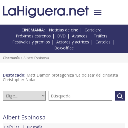
CINEMANÍA:
Noticias de cine
Cartelera
Próximos estrenos
DVD
Avances
Tráilers
Festivales y premios
Actores y actrices
Carteles
Box-office
Cinemanía
> Albert Espinosa
Destacado:
Matt Damon protagoniza 'La odisea' del cineasta
Christopher Nolan
Albert Espinosa
Películas
Biografía