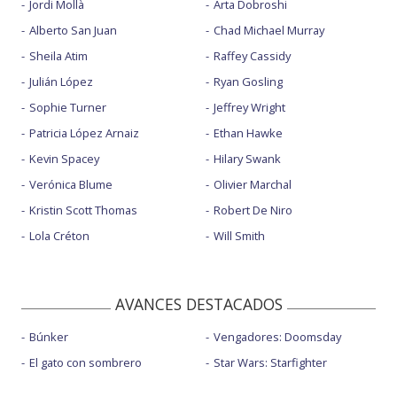
Jordi Mollà
Arta Dobroshi
Alberto San Juan
Chad Michael Murray
Sheila Atim
Raffey Cassidy
Julián López
Ryan Gosling
Sophie Turner
Jeffrey Wright
Patricia López Arnaiz
Ethan Hawke
Kevin Spacey
Hilary Swank
Verónica Blume
Olivier Marchal
Kristin Scott Thomas
Robert De Niro
Lola Créton
Will Smith
AVANCES DESTACADOS
Búnker
Vengadores: Doomsday
El gato con sombrero
Star Wars: Starfighter