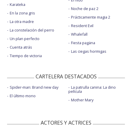
El nido
Karateka
Noche de paz 2
En la zona gris
Prácticamente magia 2
La otra madre
Resident Evil
La constelación del perro
Whalefall
Un plan perfecto
Fiesta pagäna
Cuenta atrás
Las ciegas hormigas
Tiempo de victoria
CARTELERA DESTACADOS
Spider-man: Brand new day
La patrulla canina: La dino
película
El último mono
Mother Mary
ACTORES Y ACTRICES