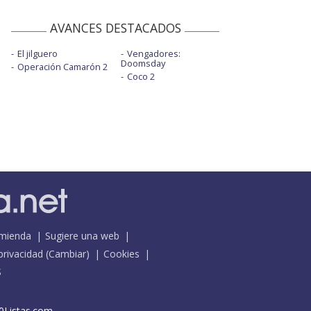
AVANCES DESTACADOS
El jilguero
Vengadores:
Doomsday
Operación Camarón 2
Coco 2
mienda
Sugiere una web
 privacidad
(
Cambiar
)
Cookies
S
0Listas.com