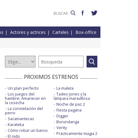
os
Actores y actrices
Carteles
Box-office
PROXIMOS ESTRENOS
Un plan perfecto
La maleta
Los juegos del
Tadeo Jones y la
hambre: Amanecer en
lámpara maravillosa
la cosecha
Noche de paz 2
La constelación del
Fiesta pagäna
perro
Digger
Sacamantecas
Burundanga
Karateka
Verity
Cómo robar un banco
Prácticamente magia 2
El nido