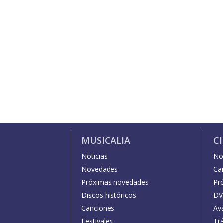
MUSICALIA
C
Noticias
Not
Novedades
Car
Próximas novedades
Pr
Discos históricos
DV
Canciones
Av
Festivales
Trá