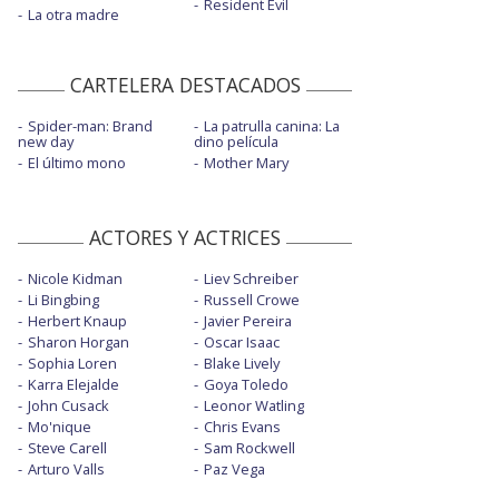
Resident Evil
La otra madre
CARTELERA DESTACADOS
Spider-man: Brand
La patrulla canina: La
new day
dino película
El último mono
Mother Mary
ACTORES Y ACTRICES
Nicole Kidman
Liev Schreiber
Li Bingbing
Russell Crowe
Herbert Knaup
Javier Pereira
Sharon Horgan
Oscar Isaac
Sophia Loren
Blake Lively
Karra Elejalde
Goya Toledo
John Cusack
Leonor Watling
Mo'nique
Chris Evans
Steve Carell
Sam Rockwell
Arturo Valls
Paz Vega