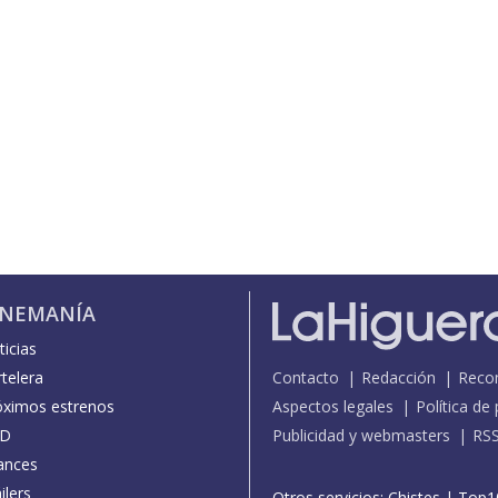
INEMANÍA
icias
telera
Contacto
Redacción
Reco
óximos estrenos
Aspectos legales
Política de
D
Publicidad y webmasters
RS
ances
ilers
Otros servicios:
Chistes
|
Top1