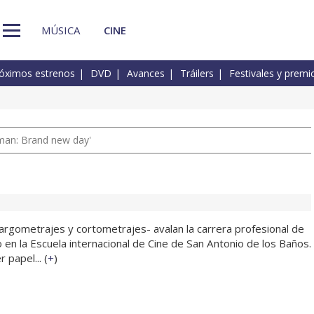
MÚSICA
CINE
óximos estrenos
DVD
Avances
Tráilers
Festivales y premi
man: Brand new day'
 largometrajes y cortometrajes- avalan la carrera profesional de
en la Escuela internacional de Cine de San Antonio de los Baños.
 papel... (
+
)