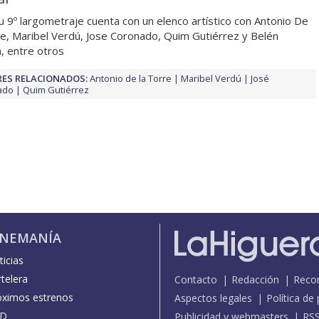
u 9º largometraje cuenta con un elenco artístico con Antonio De
re, Maribel Verdú, Jose Coronado, Quim Gutiérrez y Belén
, entre otros
ES RELACIONADOS:
Antonio de la Torre
Maribel Verdú
José
ado
Quim Gutiérrez
INEMANÍA
icias
telera
Contacto
Redacción
Reco
óximos estrenos
Aspectos legales
Política de
D
Publicidad y webmasters
RS