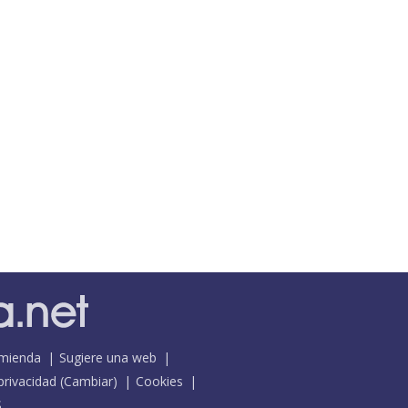
mienda
Sugiere una web
 privacidad
(
Cambiar
)
Cookies
S