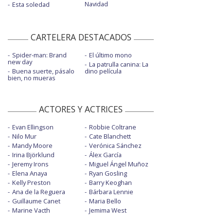
Navidad
Esta soledad
CARTELERA DESTACADOS
Spider-man: Brand
El último mono
new day
La patrulla canina: La
Buena suerte, pásalo
dino película
bien, no mueras
ACTORES Y ACTRICES
Evan Ellingson
Robbie Coltrane
Nilo Mur
Cate Blanchett
Mandy Moore
Verónica Sánchez
Irina Björklund
Álex García
Jeremy Irons
Miguel Ángel Muñoz
Elena Anaya
Ryan Gosling
Kelly Preston
Barry Keoghan
Ana de la Reguera
Bárbara Lennie
Guillaume Canet
Maria Bello
Marine Vacth
Jemima West