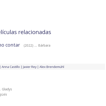
lículas relacionadas
no contar
(2022) .... Bárbara
Anna Castillo
Javier Rey
Alex Brendemühl
.. Gladys
güés