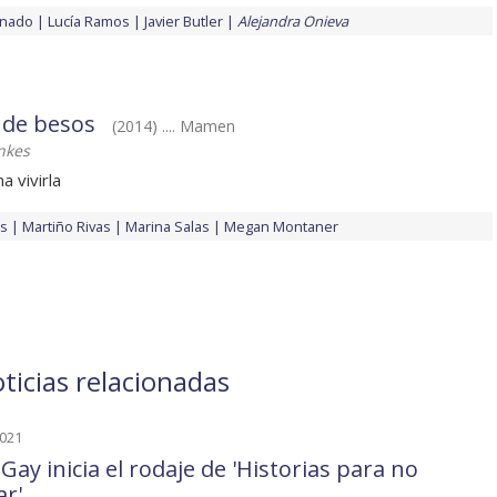
onado
Lucía Ramos
Javier Butler
Alejandra Onieva
 de besos
(2014) .... Mamen
nkes
a vivirla
as
Martiño Rivas
Marina Salas
Megan Montaner
ticias relacionadas
2021
Gay inicia el rodaje de 'Historias para no
ar'