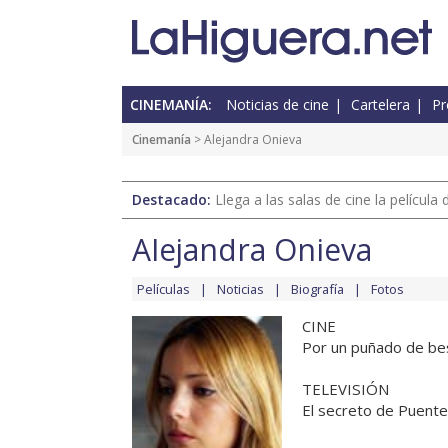
CINEMANÍA:
Noticias de cine
Cartelera
Pr
Cinemanía
> Alejandra Onieva
Destacado:
Llega a las salas de cine la películ
Alejandra Onieva
Películas
Noticias
Biografía
Fotos
CINE
Por un puñado de bes
TELEVISIÓN
El secreto de Puente