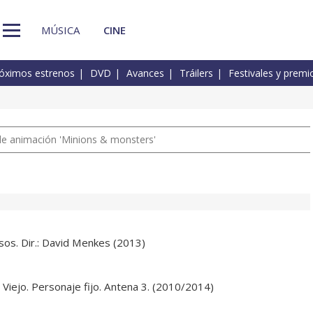
MÚSICA
CINE
óximos estrenos
DVD
Avances
Tráilers
Festivales y premi
a de animación 'Minions & monsters'
os. Dir.: David Menkes (2013)
 Viejo. Personaje fijo. Antena 3. (2010/2014)