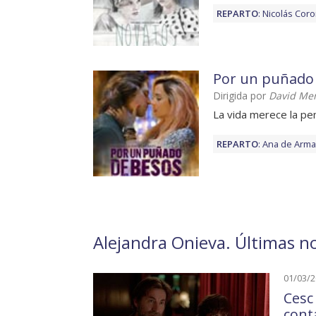
REPARTO
:
Nicolás Cor
Por un puñado
Dirigida por
David Me
La vida merece la pen
REPARTO
:
Ana de Arm
Alejandra Onieva. Últimas no
01/03/
Cesc 
cont