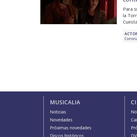
Para s
la Tor
Cuesta
ACTOR
Coron
MUSICALIA
C
Noticias
Not
Novedades
Car
Próximas novedades
Pr
Discos históricos
DV