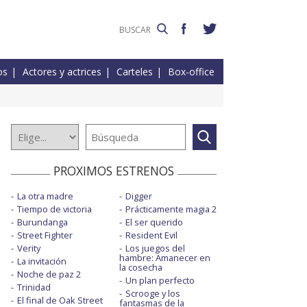
os
Actores y actrices
Carteles
Box-office
PROXIMOS ESTRENOS
La otra madre
Digger
Tiempo de victoria
Prácticamente magia 2
Burundanga
El ser querido
Street Fighter
Resident Evil
Verity
Los juegos del
hambre: Amanecer en
La invitación
la cosecha
Noche de paz 2
Un plan perfecto
Trinidad
Scrooge y los
El final de Oak Street
fantasmas de la