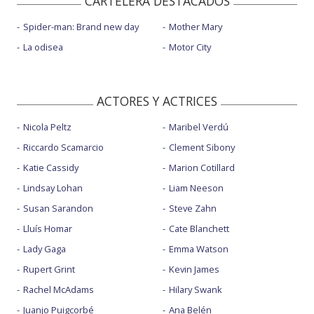
CARTELERA DESTACADOS
Spider-man: Brand new day
Mother Mary
La odisea
Motor City
ACTORES Y ACTRICES
Nicola Peltz
Maribel Verdú
Riccardo Scamarcio
Clement Sibony
Katie Cassidy
Marion Cotillard
Lindsay Lohan
Liam Neeson
Susan Sarandon
Steve Zahn
Lluís Homar
Cate Blanchett
Lady Gaga
Emma Watson
Rupert Grint
Kevin James
Rachel McAdams
Hilary Swank
Juanjo Puigcorbé
Ana Belén