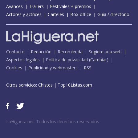
Avances
Tráilers
Festivales + premios
Actores y actrices
Carteles
Box-office
Guía / directorio
Contacto
Redacción
Recomienda
Sugiere una web
Aspectos legales
Política de privacidad
(
Cambiar
)
Cookies
Publicidad y webmasters
RSS
Otros servicios:
Chistes
|
Top10Listas.com
LaHiguera.net. Todos los derechos reservados