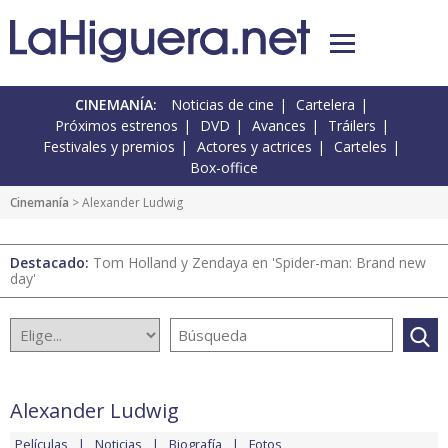
CINEMANÍA:
Noticias de cine
Cartelera
Próximos estrenos
DVD
Avances
Tráilers
Festivales y premios
Actores y actrices
Carteles
Box-office
Cinemanía
> Alexander Ludwig
Destacado:
Tom Holland y Zendaya en 'Spider-man: Brand new
day'
Alexander Ludwig
Películas
Noticias
Biografía
Fotos