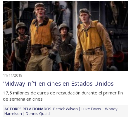
11/11/2019
'Midway' nº1 en cines en Estados Unidos
17,5 millones de euros de recaudación durante el primer fin
de semana en cines
ACTORES RELACIONADOS:
Patrick Wilson
Luke Evans
Woody
Harrelson
Dennis Quaid