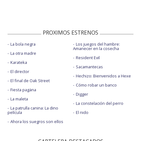
PROXIMOS ESTRENOS
La bola negra
Los juegos del hambre:
Amanecer en la cosecha
La otra madre
Resident Evil
Karateka
Sacamantecas
El director
Hechizo: Bienvenidos a Hexe
El final de Oak Street
Cómo robar un banco
Fiesta pagäna
Digger
La maleta
La constelación del perro
La patrulla canina: La dino
película
El nido
Ahora los suegros son ellos