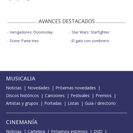
AVANCES DESTACADOS
Vengadores: Doomsday
Star Wars: Starfighter
Dune: Parte tres
El gato con sombrero
MUSICALIA
Noticias
Novedades
Próximas novedades
Discos históricos
Canciones
Festivales
Premios
Artistas y grupos
Portadas
Listas
Guía / directorio
CINEMANÍA
Noticias
Cartelera
Próximos estrenos
DVD