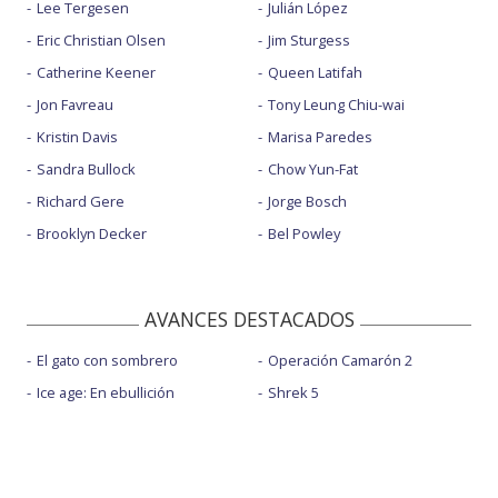
Lee Tergesen
Julián López
Eric Christian Olsen
Jim Sturgess
Catherine Keener
Queen Latifah
Jon Favreau
Tony Leung Chiu-wai
Kristin Davis
Marisa Paredes
Sandra Bullock
Chow Yun-Fat
Richard Gere
Jorge Bosch
Brooklyn Decker
Bel Powley
AVANCES DESTACADOS
El gato con sombrero
Operación Camarón 2
Ice age: En ebullición
Shrek 5