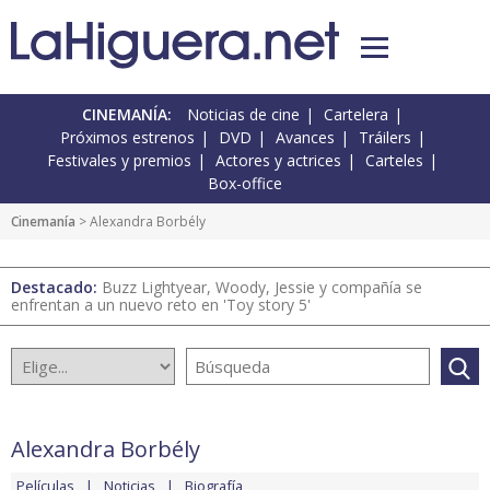
CINEMANÍA:
Noticias de cine
Cartelera
Próximos estrenos
DVD
Avances
Tráilers
Festivales y premios
Actores y actrices
Carteles
Box-office
Cinemanía
> Alexandra Borbély
Destacado:
Buzz Lightyear, Woody, Jessie y compañía se
enfrentan a un nuevo reto en 'Toy story 5'
Alexandra Borbély
Películas
Noticias
Biografía