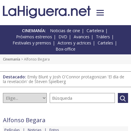
CINEMANÍA:
Noticias de cine
Cartelera
Próximos estrenos
DVD
Avances
Tráilers
Festivales y premios
Actores y actrices
Carteles
Box-office
Cinemanía
> Alfonso Begara
Destacado:
Emily Blunt y Josh O'Connor protagonizan 'El día de
la revelación' de Steven Spielberg
Alfonso Begara
Películas
Noticias
Fotos