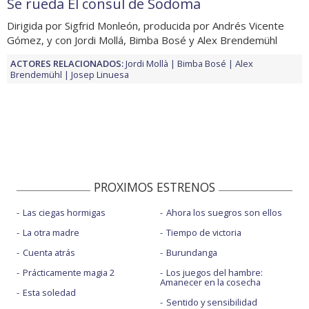
Se rueda El consul de Sodoma
Dirigida por Sigfrid Monleón, producida por Andrés Vicente
Gómez, y con Jordi Mollá, Bimba Bosé y Alex Brendemühl
ACTORES RELACIONADOS:
Jordi Mollà
Bimba Bosé
Alex
Brendemühl
Josep Linuesa
PROXIMOS ESTRENOS
Las ciegas hormigas
Ahora los suegros son ellos
La otra madre
Tiempo de victoria
Cuenta atrás
Burundanga
Prácticamente magia 2
Los juegos del hambre:
Amanecer en la cosecha
Esta soledad
Sentido y sensibilidad