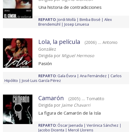
Una historia de contradicciones
REPARTO
:
Jordi Mollà
Bimba Bosé
Alex
Brendemühl
Josep Linuesa
Lola, la película
(2006) .... Antonio
González
Dirigida por
Miguel Hermoso
Pasión
REPARTO
:
Gala Évora
Ana Fernández
Carlos
Hipólito
José Luis García Pérez
Camarón
(2005) .... Tomatito
Dirigida por
Jaime Chavarri
La figura de Camarón de la Isla
REPARTO
:
Óscar Jaenada
Verónica Sánchez
Jacobo Dicenta
Mercé Llorens