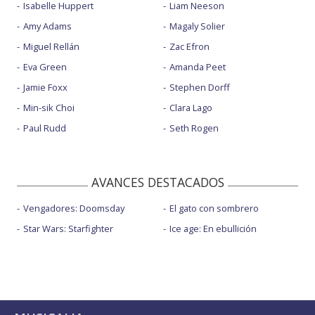
Isabelle Huppert
Liam Neeson
Amy Adams
Magaly Solier
Miguel Rellán
Zac Efron
Eva Green
Amanda Peet
Jamie Foxx
Stephen Dorff
Min-sik Choi
Clara Lago
Paul Rudd
Seth Rogen
AVANCES DESTACADOS
Vengadores: Doomsday
El gato con sombrero
Star Wars: Starfighter
Ice age: En ebullición