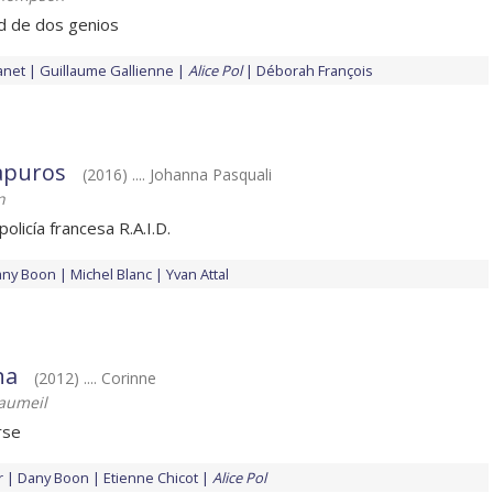
ad de dos genios
anet
Guillaume Gallienne
Alice Pol
Déborah François
 apuros
(2016) .... Johanna Pasquali
n
policía francesa R.A.I.D.
any Boon
Michel Blanc
Yvan Attal
na
(2012) .... Corinne
aumeil
rse
r
Dany Boon
Etienne Chicot
Alice Pol