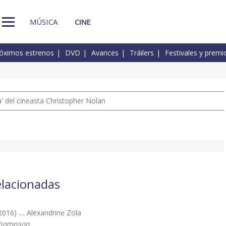
MÚSICA
CINE
óximos estrenos
DVD
Avances
Tráilers
Festivales y premi
 del cineasta Christopher Nolan
relacionadas
2016) .... Alexandrine Zola
Thompson