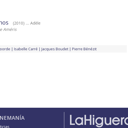
mos
(2010) .... Adèle
re Améris
voorde
Isabelle Carré
Jacques Boudet
Pierre Bénézit
INEMANÍA
icias