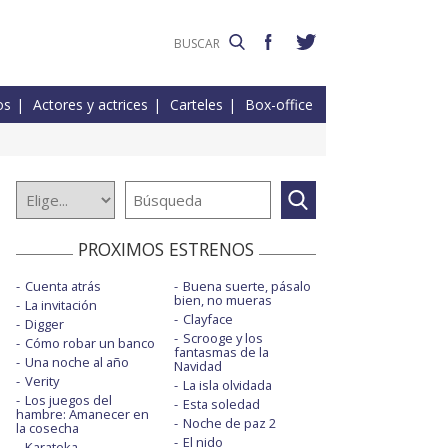
os
Actores y actrices
Carteles
Box-office
PROXIMOS ESTRENOS
Cuenta atrás
Buena suerte, pásalo
bien, no mueras
La invitación
Clayface
Digger
Scrooge y los
Cómo robar un banco
fantasmas de la
Una noche al año
Navidad
Verity
La isla olvidada
Los juegos del
Esta soledad
hambre: Amanecer en
Noche de paz 2
la cosecha
El nido
Karateka