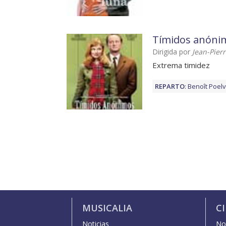
Tímidos anóni
Dirigida por
Jean-Pier
Extrema timidez
REPARTO
:
Benoît Poel
MUSICALIA
C
Noticias
Not