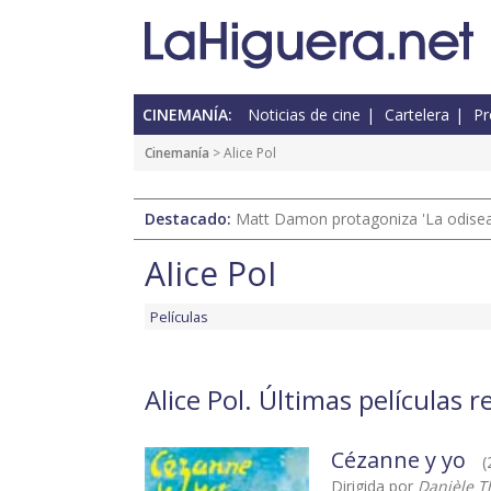
CINEMANÍA:
Noticias de cine
Cartelera
Pr
Cinemanía
> Alice Pol
Destacado:
Matt Damon protagoniza 'La odisea'
Alice Pol
Películas
Alice Pol. Últimas películas 
Cézanne y yo
(
Dirigida por
Danièle 