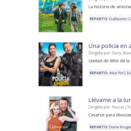
La historia de amist
REPARTO
:
Guillaume C
Una policía en
Dirigida por
Dany Boo
Unidad de élite de la 
REPARTO
:
Alice Pol
D
Llévame a la lu
Dirigida por
Pascal Ch
Casarse para divocia
REPARTO
:
Diane Kruge