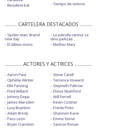
Tiempo de victoria
Resident Evil
CARTELERA DESTACADOS
Spider-man: Brand
La patrulla canina: La
new day
dino película
El último mono
Mother Mary
ACTORES Y ACTRICES
Aaron Paul
Steve Carell
Ophélie Winter
Terrence Howard
Elle Fanning
Gwyneth Paltrow
Fred Willard
Eloise Mumford
Johnny Depp
Will Ferrell
James Marsden
Kevin Costner
Lucy Boynton
Freida Pinto
Adam Brody
Shannon Kane
Paco León
Emma Stone
Bryan Cranston
Saoirse Ronan