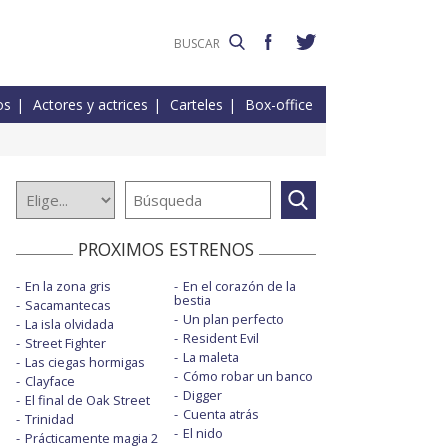
os
Actores y actrices
Carteles
Box-office
PROXIMOS ESTRENOS
En la zona gris
En el corazón de la
bestia
Sacamantecas
Un plan perfecto
La isla olvidada
Resident Evil
Street Fighter
La maleta
Las ciegas hormigas
Cómo robar un banco
Clayface
Digger
El final de Oak Street
Cuenta atrás
Trinidad
El nido
Prácticamente magia 2