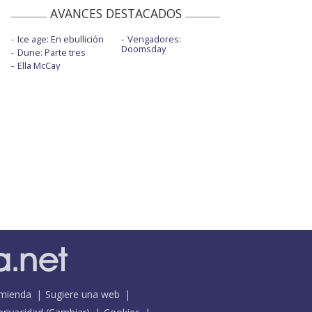
AVANCES DESTACADOS
Ice age: En ebullición
Vengadores:
Doomsday
Dune: Parte tres
Ella McCay
mienda
Sugiere una web