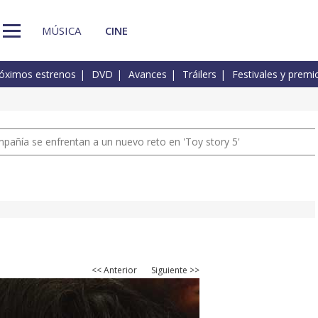
MÚSICA
CINE
óximos estrenos
DVD
Avances
Tráilers
Festivales y premi
pañía se enfrentan a un nuevo reto en 'Toy story 5'
<< Anterior
Siguiente >>