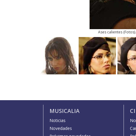
Ases calientes
(
Fotos
)
MUSICALIA
C
Noticias
Not
Novedades
Car