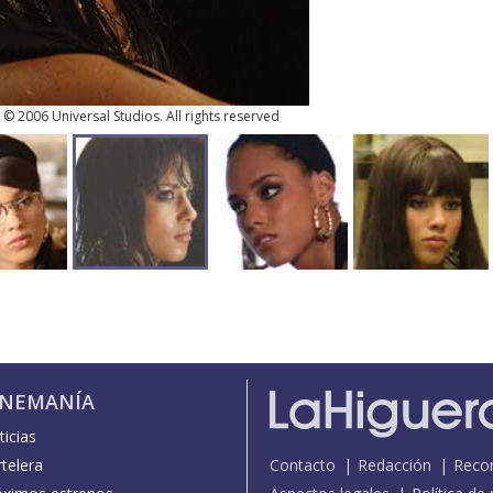
. © 2006 Universal Studios. All rights reserved
INEMANÍA
icias
telera
Contacto
Redacción
Reco