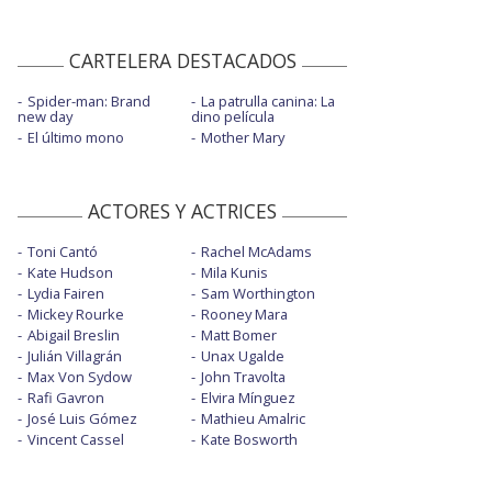
CARTELERA DESTACADOS
Spider-man: Brand
La patrulla canina: La
new day
dino película
El último mono
Mother Mary
ACTORES Y ACTRICES
Toni Cantó
Rachel McAdams
Kate Hudson
Mila Kunis
Lydia Fairen
Sam Worthington
Mickey Rourke
Rooney Mara
Abigail Breslin
Matt Bomer
Julián Villagrán
Unax Ugalde
Max Von Sydow
John Travolta
Rafi Gavron
Elvira Mínguez
José Luis Gómez
Mathieu Amalric
Vincent Cassel
Kate Bosworth