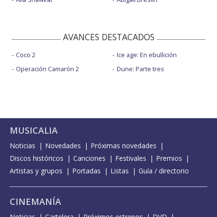
AVANCES DESTACADOS
Coco 2
Ice age: En ebullición
Operación Camarón 2
Dune: Parte tres
MUSICALIA
Noticias
Novedades
Próximas novedades
Discos históricos
Canciones
Festivales
Premios
Artistas y grupos
Portadas
Listas
Guía / directorio
CINEMANÍA
Noticias
Cartelera
Próximos estrenos
DVD