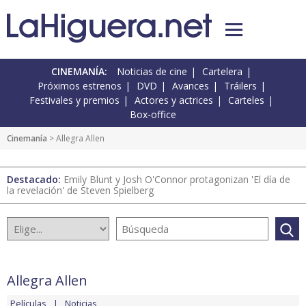
CINEMANÍA:
Noticias de cine
Cartelera
Próximos estrenos
DVD
Avances
Tráilers
Festivales y premios
Actores y actrices
Carteles
Box-office
Cinemanía
> Allegra Allen
Destacado:
Emily Blunt y Josh O'Connor protagonizan 'El día de
la revelación' de Steven Spielberg
Allegra Allen
Películas
Noticias