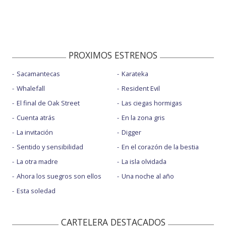
PROXIMOS ESTRENOS
Sacamantecas
Karateka
Whalefall
Resident Evil
El final de Oak Street
Las ciegas hormigas
Cuenta atrás
En la zona gris
La invitación
Digger
Sentido y sensibilidad
En el corazón de la bestia
La otra madre
La isla olvidada
Ahora los suegros son ellos
Una noche al año
Esta soledad
CARTELERA DESTACADOS