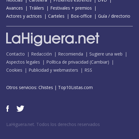
Avances
Tráilers
Festivales + premios
Actores y actrices
Carteles
Box-office
Guía / directorio
Contacto
Redacción
Recomienda
Sugiere una web
Aspectos legales
Política de privacidad
(
Cambiar
)
Cookies
Publicidad y webmasters
RSS
Otros servicios:
Chistes
|
Top10Listas.com
LaHiguera.net. Todos los derechos reservados