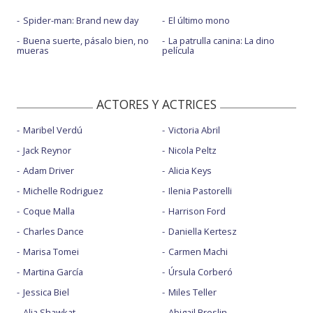
Spider-man: Brand new day
El último mono
Buena suerte, pásalo bien, no
La patrulla canina: La dino
mueras
película
ACTORES Y ACTRICES
Maribel Verdú
Victoria Abril
Jack Reynor
Nicola Peltz
Adam Driver
Alicia Keys
Michelle Rodriguez
Ilenia Pastorelli
Coque Malla
Harrison Ford
Charles Dance
Daniella Kertesz
Marisa Tomei
Carmen Machi
Martina García
Úrsula Corberó
Jessica Biel
Miles Teller
Alia Shawkat
Abigail Breslin