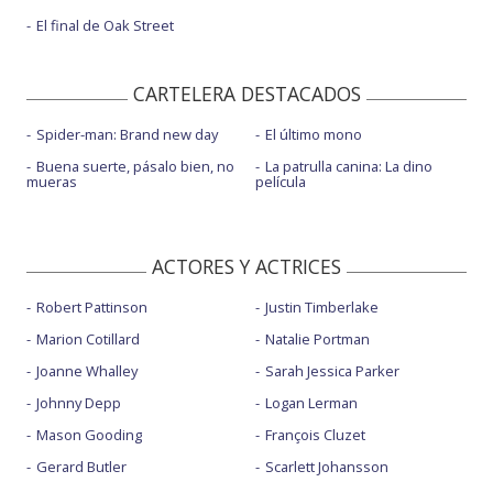
El final de Oak Street
CARTELERA DESTACADOS
Spider-man: Brand new day
El último mono
Buena suerte, pásalo bien, no
La patrulla canina: La dino
mueras
película
ACTORES Y ACTRICES
Robert Pattinson
Justin Timberlake
Marion Cotillard
Natalie Portman
Joanne Whalley
Sarah Jessica Parker
Johnny Depp
Logan Lerman
Mason Gooding
François Cluzet
Gerard Butler
Scarlett Johansson