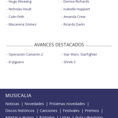
Hugo Weaving
Denise Richards
Nicholas Hoult
Isabelle Huppert
Colin Firth
Amanda Crew
Macarena Gómez
Ricardo Darín
AVANCES DESTACADOS
Operación Camarón 2
Star Wars: Starfighter
El jilguero
Shrek 5
MUSICALIA
Noticias
Novedades
Próximas novedades
Discos históricos
Canciones
Festivales
Premios
Artistas y grupos
Portadas
Listas
Guía / directorio