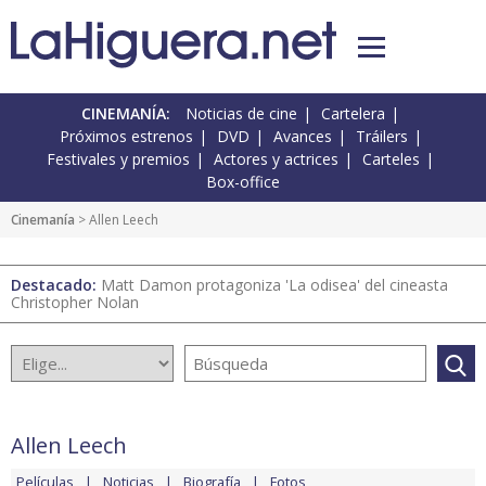
CINEMANÍA:
Noticias de cine
Cartelera
Próximos estrenos
DVD
Avances
Tráilers
Festivales y premios
Actores y actrices
Carteles
Box-office
Cinemanía
> Allen Leech
Destacado:
Matt Damon protagoniza 'La odisea' del cineasta
Christopher Nolan
Allen Leech
Películas
Noticias
Biografía
Fotos