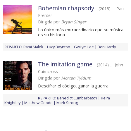
Bohemian rhapsody
(2018) .... Paul
Prenter
Dirigida por
Bryan Singer
Lo único más extraordinario que su música
es su historia
REPARTO
:
Rami Malek
Lucy Boynton
Gwilym Lee
Ben Hardy
The imitation game
(2014) .... John
Cairncross
Dirigida por
Morten Tyldum
Descifrar el código, ganar la guerra
REPARTO
:
Benedict Cumberbatch
Keira
Knightley
Matthew Goode
Mark Strong