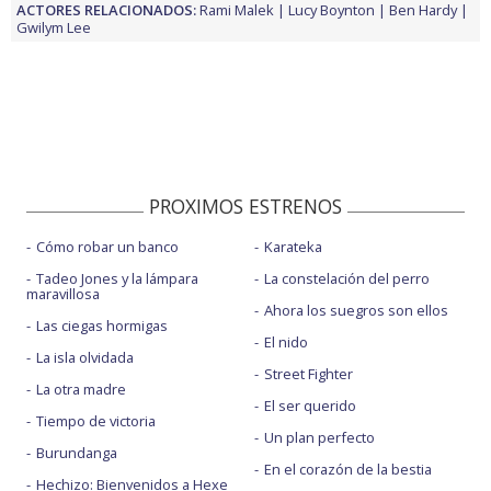
ACTORES RELACIONADOS:
Rami Malek
Lucy Boynton
Ben Hardy
Gwilym Lee
PROXIMOS ESTRENOS
Cómo robar un banco
Karateka
Tadeo Jones y la lámpara
La constelación del perro
maravillosa
Ahora los suegros son ellos
Las ciegas hormigas
El nido
La isla olvidada
Street Fighter
La otra madre
El ser querido
Tiempo de victoria
Un plan perfecto
Burundanga
En el corazón de la bestia
Hechizo: Bienvenidos a Hexe