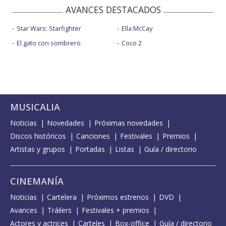
AVANCES DESTACADOS
Star Wars: Starfighter
Ella McCay
El gato con sombrero
Coco 2
MUSICALIA
Noticias
Novedades
Próximas novedades
Discos históricos
Canciones
Festivales
Premios
Artistas y grupos
Portadas
Listas
Guía / directorio
CINEMANÍA
Noticias
Cartelera
Próximos estrenos
DVD
Avances
Tráilers
Festivales + premios
Actores y actrices
Carteles
Box-office
Guía / directorio