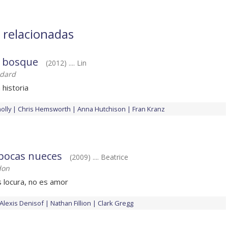
 relacionadas
l bosque
(2012) .... Lin
dard
 historia
olly
Chris Hemsworth
Anna Hutchison
Fran Kranz
pocas nueces
(2009) .... Beatrice
don
 locura, no es amor
Alexis Denisof
Nathan Fillion
Clark Gregg