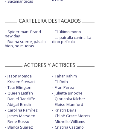
Sacamantecas
CARTELERA DESTACADOS
Spider-man: Brand
El último mono
new day
La patrulla canina: La
Buena suerte, pásalo
dino película
bien, no mueras
ACTORES Y ACTRICES
Jason Momoa
Tahar Rahim
Kristen Stewart
Eli Roth
Tate Ellington
Fran Perea
Queen Latifah
Juliette Binoche
Daniel Radcliffe
Q'orianka Kilcher
Abigail Breslin
Eloise Mumford
Carolina Ramírez
Kristin Davis
James Marsden
Chloë Grace Moretz
Rene Russo
Michelle Williams
Blanca Suárez
Cristina Castaño