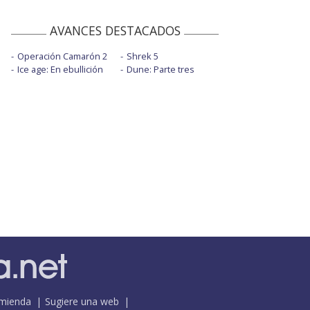
AVANCES DESTACADOS
Operación Camarón 2
Shrek 5
Ice age: En ebullición
Dune: Parte tres
mienda
Sugiere una web