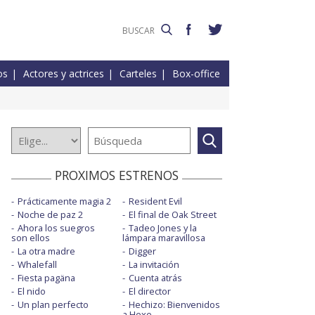
os
Actores y actrices
Carteles
Box-office
PROXIMOS ESTRENOS
Prácticamente magia 2
Resident Evil
Noche de paz 2
El final de Oak Street
Ahora los suegros
Tadeo Jones y la
son ellos
lámpara maravillosa
La otra madre
Digger
Whalefall
La invitación
Fiesta pagäna
Cuenta atrás
El nido
El director
Un plan perfecto
Hechizo: Bienvenidos
a Hexe