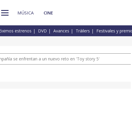
MÚSICA
CINE
óximos estrenos
DVD
Avances
Tráilers
Festivales y premi
pañía se enfrentan a un nuevo reto en 'Toy story 5'