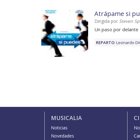
Atrápame si p
Dirigida por
Steven Sp
Un paso por delante d
REPARTO
:
Leonardo Di
MUSICALIA
C
Noticias
Not
Novedades
Car