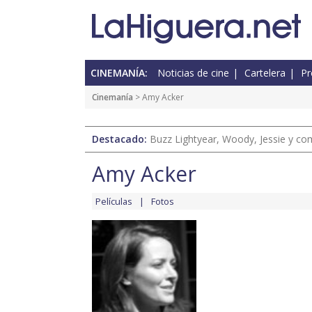
CINEMANÍA:
Noticias de cine
Cartelera
Pr
Cinemanía
> Amy Acker
Destacado:
Buzz Lightyear, Woody, Jessie y com
Amy Acker
Películas
Fotos