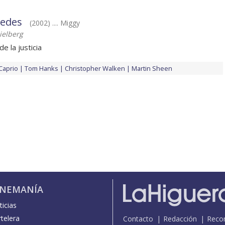
uedes
(2002) .... Miggy
ielberg
e la justicia
Caprio
Tom Hanks
Christopher Walken
Martin Sheen
INEMANÍA
icias
telera
Contacto
Redacción
Reco