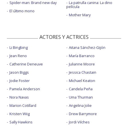
Spider-man: Brand new day
La patrulla canina: La dino
película
El último mono
Mother Mary
ACTORES Y ACTRICES
Li Bingbing
Aitana Sánchez-Gijón
Jean Reno
María Barranco
Catherine Deneuve
Julianne Moore
Jason Biggs
Jessica Chastain
Jodie Foster
Michael Keaton
Pamela Anderson
Candela Peña
Nora Navas
Uma Thurman
Marion Cotillard
Angelina Jolie
Kristen Wiig
Drew Barrymore
Sally Hawkins
Jordi Vilches