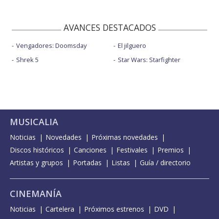
AVANCES DESTACADOS
Vengadores: Doomsday
El jilguero
Shrek 5
Star Wars: Starfighter
MUSICALIA
Noticias
Novedades
Próximas novedades
Discos históricos
Canciones
Festivales
Premios
Artistas y grupos
Portadas
Listas
Guía / directorio
CINEMANÍA
Noticias
Cartelera
Próximos estrenos
DVD