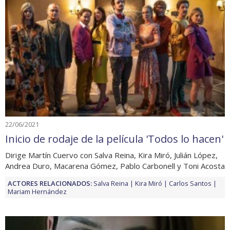
22/06/2021
Inicio de rodaje de la película 'Todos lo hacen'
Dirige Martín Cuervo con Salva Reina, Kira Miró, Julián López,
Andrea Duro, Macarena Gómez, Pablo Carbonell y Toni Acosta
ACTORES RELACIONADOS:
Salva Reina
Kira Miró
Carlos Santos
Mariam Hernández