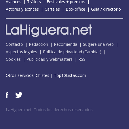
Avances
Tráilers
Festivales + premios
Actores y actrices
Carteles
Box-office
Guía / directorio
Contacto
Redacción
Recomienda
Sugiere una web
Aspectos legales
Política de privacidad
(
Cambiar
)
Cookies
Publicidad y webmasters
RSS
Otros servicios:
Chistes
|
Top10Listas.com
LaHiguera.net. Todos los derechos reservados