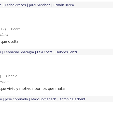
de
Carlos Areces
Jordi Sánchez
Ramón Barea
17) .... Padre
odara
que ocultar
n
Leonardo Sbaraglia
Laia Costa
Dolores Fonzi
 .... Charlie
arona
que vivir, y motivos por los que matar
lo
José Coronado
Marc Domenech
Antonio Dechent