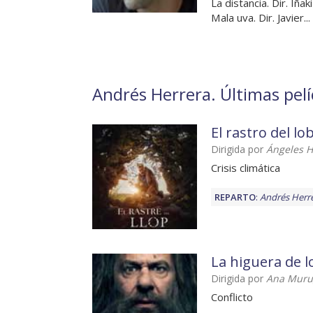
La distancia. Dir. Iñ
Mala uva. Dir. Javier... 
Andrés Herrera. Últimas pelí
El rastro del lo
Dirigida por
Ángeles 
Crisis climática
REPARTO
:
Andrés Herr
La higuera de l
Dirigida por
Ana Muru
Conflicto