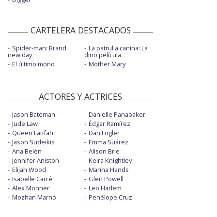
CARTELERA DESTACADOS
Spider-man: Brand
La patrulla canina: La
new day
dino película
El último mono
Mother Mary
ACTORES Y ACTRICES
Jason Bateman
Danielle Panabaker
Jude Law
Édgar Ramírez
Queen Latifah
Dan Fogler
Jason Sudeikis
Emma Suárez
Ana Belén
Alison Brie
Jennifer Aniston
Keira Knightley
Elijah Wood
Marina Hands
Isabelle Carré
Glen Powell
Àlex Monner
Leo Harlem
Mozhan Marnò
Penélope Cruz