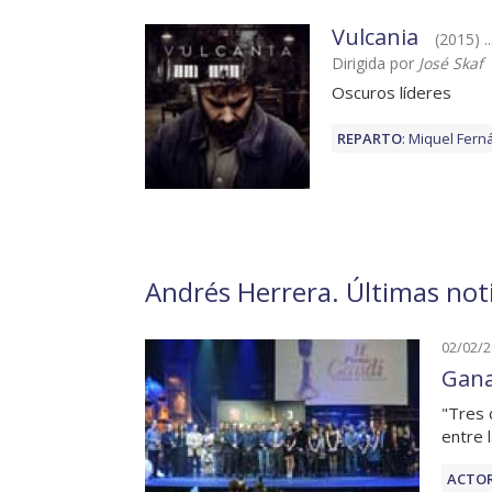
Vulcania
(2015) ..
Dirigida por
José Skaf
Oscuros líderes
REPARTO
:
Miquel Fern
Andrés Herrera. Últimas noti
02/02/
Gana
"Tres 
entre 
ACTOR