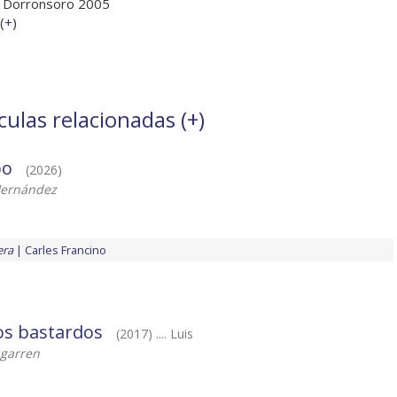
aki Dorronsoro 2005
(
+
)
culas relacionadas (
+
)
bo
(2026)
Hernández
era
Carles Francino
os bastardos
(2017) .... Luis
garren