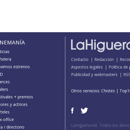
INEMANÍA
icias
telera
Contacto
Redacción
Reco
óximos estrenos
Aspectos legales
Política de
D
Publicidad y webmasters
RS
ances
ilers
Otros servicios:
Chistes
|
Top1
stivales + premios
ores y actrices
teles
x-office
LaHiguera.net. Todos los dere
a / directorio