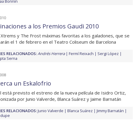
aa Bonnín
2010
naciones a los Premios Gaudi 2010
 Xtrems y The Frost máximas favoritas a los galadones, que se
arán el 1 de febrero en el Teatro Coliseum de Barcelona
ES RELACIONADOS:
Andrés Herrera
Fermí Reixach
Sergi López
pta Serna
2008
cerca un Eskalofrio
il está previsto el estreno de la nueva película de Isidro Ortiz,
onizada por Junio Valverde, Blanca Suárez y Jaime Barnatán
ES RELACIONADOS:
Junio Valverde
Blanca Suárez
Jimmy Barnatán
odupe