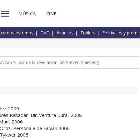
MÚSICA
CINE
óximos estrenos
DVD
Avances
Tráilers
Festivales y premi
izan 'El día de la revelación' de Steven Spielberg
áñez 2009
rés Rabadán. Dir. Ventura Durall 2008
a Munt 2006
ro Ortiz, Personaje de Fabián 2006
m Tykwer 2005