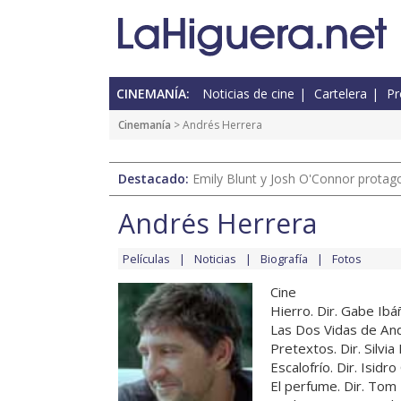
CINEMANÍA:
Noticias de cine
Cartelera
Pr
Cinemanía
> Andrés Herrera
Destacado:
Emily Blunt y Josh O'Connor protagon
Andrés Herrera
Películas
Noticias
Biografía
Fotos
Cine
Hierro. Dir. Gabe Ib
Las Dos Vidas de And
Pretextos. Dir. Silvi
Escalofrío. Dir. Isid
El perfume. Dir. To