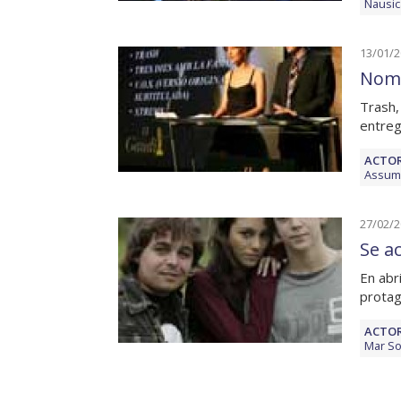
Nausic
13/01/
Nomi
Trash,
entreg
ACTOR
Assum
27/02/
Se a
En abr
protag
ACTOR
Mar S