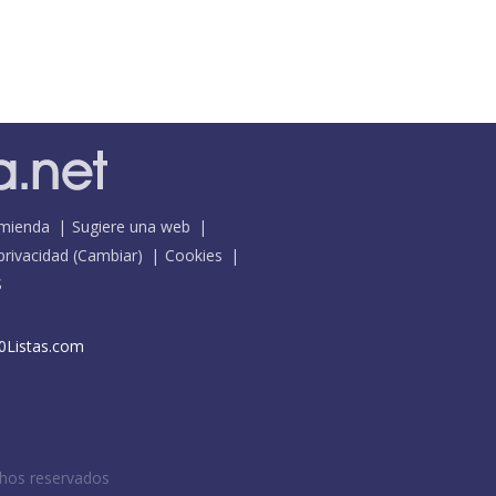
mienda
Sugiere una web
 privacidad
(
Cambiar
)
Cookies
S
0Listas.com
chos reservados