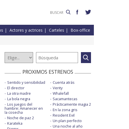
os
Actores y actrices
Carteles
Box-office
PROXIMOS ESTRENOS
Sentido y sensibilidad
Cuenta atrás
El director
Verity
La otra madre
Whalefall
La bola negra
Sacamantecas
Los juegos del
Prácticamente magia 2
hambre: Amanecer en
En la zona gris
la cosecha
Resident Evil
Noche de paz 2
Un plan perfecto
Karateka
Una noche al año
Digger