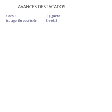
AVANCES DESTACADOS
Coco 2
El jilguero
Ice age: En ebullición
Shrek 5