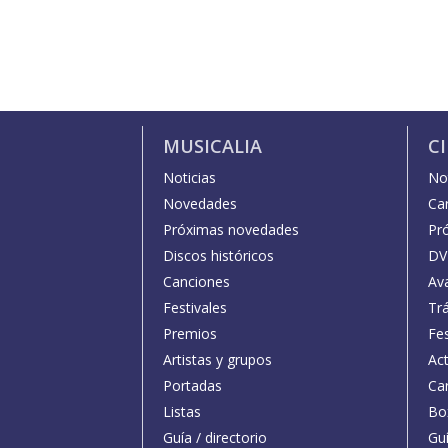
MUSICALIA
C
Noticias
Not
Novedades
Car
Próximas novedades
Pr
Discos históricos
DV
Canciones
Av
Festivales
Trá
Premios
Fe
Artistas y grupos
Act
Portadas
Car
Listas
Bo
Guía / directorio
Guí