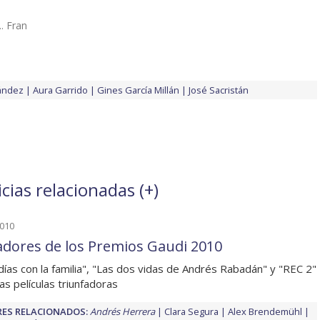
.. Fran
ández
Aura Garrido
Gines García Millán
José Sacristán
cias relacionadas (
+
)
2010
dores de los Premios Gaudi 2010
días con la familia", "Las dos vidas de Andrés Rabadán" y "REC 2"
las películas triunfadoras
ES RELACIONADOS:
Andrés Herrera
Clara Segura
Alex Brendemühl