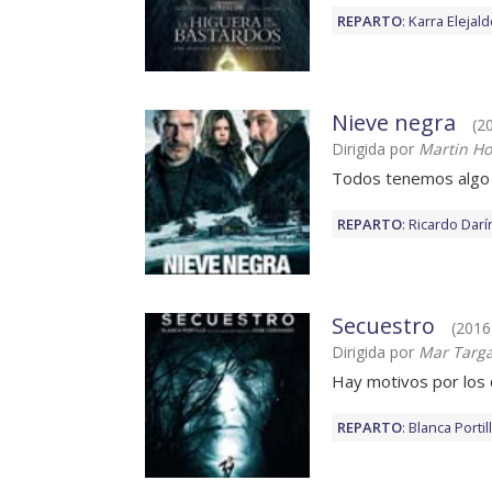
REPARTO
:
Karra Elejal
Nieve negra
(20
Dirigida por
Martin H
Todos tenemos algo 
REPARTO
:
Ricardo Darí
Secuestro
(2016)
Dirigida por
Mar Targ
Hay motivos por los 
REPARTO
:
Blanca Portil