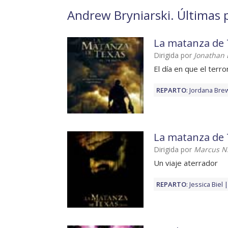
Andrew Bryniarski. Últimas p
La matanza de T
Dirigida por
Jonathan
El día en que el terr
REPARTO
:
Jordana Bre
La matanza de 
Dirigida por
Marcus N
Un viaje aterrador
REPARTO
:
Jessica Biel