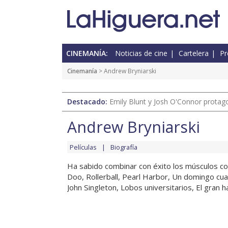
CINEMANÍA:
Noticias de cine
Cartelera
Pr
Cinemanía
> Andrew Bryniarski
Destacado:
Emily Blunt y Josh O'Connor protagon
Andrew Bryniarski
Películas
Biografía
Ha sabido combinar con éxito los músculos c
Doo, Rollerball, Pearl Harbor, Un domingo cu
John Singleton, Lobos universitarios, El gran hal