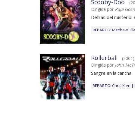
Scooby-Doo
(2
Dirigida por
Raja Gosn
Detrás del misterio: 
REPARTO
:
Matthew Lill
Rollerball
(2001) 
Dirigida por
John McT
Sangre en la cancha
REPARTO
:
Chris Klen