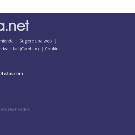
mienda
Sugiere una web
 privacidad
(
Cambiar
)
Cookies
S
0Listas.com
chos reservados