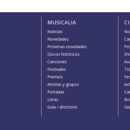
MUSICALIA
C
Noticias
Not
Novedades
Car
Próximas novedades
Pr
Discos históricos
DV
Canciones
Av
Festivales
Trá
Premios
Fe
Artistas y grupos
Act
Portadas
Car
Listas
Bo
Guía / directorio
Guí