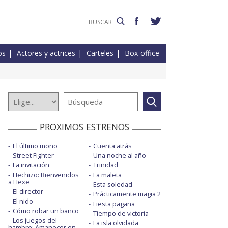
os
Actores y actrices
Carteles
Box-office
PROXIMOS ESTRENOS
El último mono
Cuenta atrás
Street Fighter
Una noche al año
La invitación
Trinidad
Hechizo: Bienvenidos
La maleta
a Hexe
Esta soledad
El director
Prácticamente magia 2
El nido
Fiesta pagäna
Cómo robar un banco
Tiempo de victoria
Los juegos del
La isla olvidada
hambre: Amanecer en