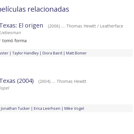
elículas relacionadas
exas: El origen
(2006) .... Thomas Hewitt / Leatherface
 Liebesman
or tomó forma
wster
Taylor Handley
Diora Baird
Matt Bomer
Texas (2004)
(2004) .... Thomas Hewitt
ispel
Jonathan Tucker
Erica Leerhsen
Mike Vogel