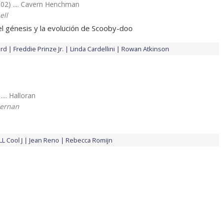
002) .... Cavern Henchman
ell
el génesis y la evolución de Scooby-doo
ard
Freddie Prinze Jr.
Linda Cardellini
Rowan Atkinson
.... Halloran
iernan
LL Cool J
Jean Reno
Rebecca Romijn