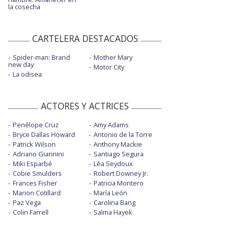
la cosecha
CARTELERA DESTACADOS
Spider-man: Brand
Mother Mary
new day
Motor City
La odisea
ACTORES Y ACTRICES
Penélope Cruz
Amy Adams
Bryce Dallas Howard
Antonio de la Torre
Patrick Wilson
Anthony Mackie
Adriano Giannini
Santiago Segura
Miki Esparbé
Léa Seydoux
Cobie Smulders
Robert Downey Jr.
Frances Fisher
Patricia Montero
Marion Cotillard
María León
Paz Vega
Carolina Bang
Colin Farrell
Salma Hayek