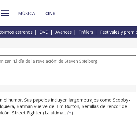
MÚSICA
CINE
óximos estrenos
DVD
Avances
Tráilers
Festivales y premi
izan 'El día de la revelación' de Steven Spielberg
on el humor. Sus papeles incluyen largometrajes como Scooby-
alquiera, Batman vuelve de Tim Burton, Semillas de rencor de
cón, Street Fighter (La última... (
+
)