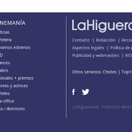
INEMANÍA
icias
telera
Contacto
Redacción
Reco
óximos estrenos
Aspectos legales
Política de
D
Publicidad y webmasters
RS
ances
ilers
Otros servicios:
Chistes
|
Top1
stivales + premios
ores y actrices
teles
x-office
LaHiguera.net. Todos los dere
a / directorio