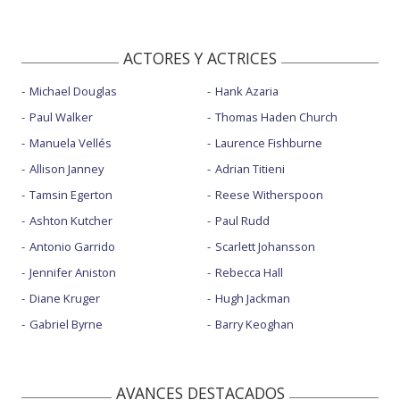
ACTORES Y ACTRICES
Michael Douglas
Hank Azaria
Paul Walker
Thomas Haden Church
Manuela Vellés
Laurence Fishburne
Allison Janney
Adrian Titieni
Tamsin Egerton
Reese Witherspoon
Ashton Kutcher
Paul Rudd
Antonio Garrido
Scarlett Johansson
Jennifer Aniston
Rebecca Hall
Diane Kruger
Hugh Jackman
Gabriel Byrne
Barry Keoghan
AVANCES DESTACADOS