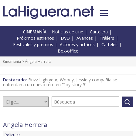
CINEMANÍA:
Noticias de cine
Cartelera
Próximos estrenos
DVD
Avances
Tráilers
Festivales y premios
Actores y actrices
Carteles
Box-office
Cinemanía
> Ángela Herrera
Destacado:
Buzz Lightyear, Woody, Jessie y compañía se
enfrentan a un nuevo reto en 'Toy story 5'
Ángela Herrera
Películas