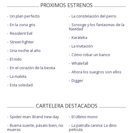
PROXIMOS ESTRENOS
Un plan perfecto
La constelación del perro
En la zona gris
Scrooge y los fantasmas de la
Navidad
Resident Evil
Karateka
Street Fighter
La invitación
Una noche al año
Cómo robar un banco
El nido
Whalefall
En el corazón de la bestia
Ahora los suegros son ellos
La maleta
Digger
Esta soledad
CARTELERA DESTACADOS
Spider-man: Brand new day
El último mono
Buena suerte, pásalo bien, no
La patrulla canina: La dino
mueras
película