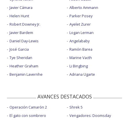
Javier Cámara
Alberto Ammann
Helen Hunt
Parker Posey
Robert Downey Jr.
Ayelet Zurer
Javier Bardem
Logan Lerman
Daniel Day-Lewis
Angelababy
José Garcia
Ramón Barea
Tye Sheridan
Marine Vacth
Heather Graham
Li Bingbing
Benjamin Lavernhe
Adriana Ugarte
AVANCES DESTACADOS
Operación Camarón 2
Shrek 5
El gato con sombrero
Vengadores: Doomsday