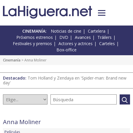
CINEMANÍA:
Noticias de cine
Cartelera
Próximos estrenos
DVD
Avances
Tráilers
Festivales y premios
Actores y actrices
Carteles
Box-office
Cinemanía
> Anna Moliner
Destacado:
Tom Holland y Zendaya en 'Spider-man: Brand new
day'
Anna Moliner
Películas