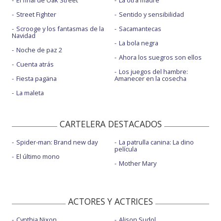
El final de Oak Street
La otra madre
Street Fighter
Sentido y sensibilidad
Scrooge y los fantasmas de la
Sacamantecas
Navidad
La bola negra
Noche de paz 2
Ahora los suegros son ellos
Cuenta atrás
Los juegos del hambre:
Fiesta pagäna
Amanecer en la cosecha
La maleta
CARTELERA DESTACADOS
Spider-man: Brand new day
La patrulla canina: La dino
película
El último mono
Mother Mary
ACTORES Y ACTRICES
Cynthia Nixon
Alison Sudol