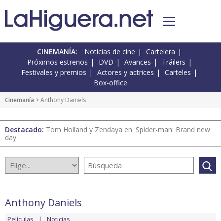
CINEMANÍA:
Noticias de cine
Cartelera
Próximos estrenos
DVD
Avances
Tráilers
Festivales y premios
Actores y actrices
Carteles
Box-office
Cinemanía
> Anthony Daniels
Destacado:
Tom Holland y Zendaya en 'Spider-man: Brand new
day'
Anthony Daniels
Películas
Noticias