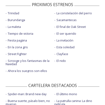
PROXIMOS ESTRENOS
Trinidad
La constelación del perro
Burundanga
Sacamantecas
La maleta
El final de Oak Street
Tiempo de victoria
El ser querido
Fiesta pagäna
La invitación
En la zona gris
Esta soledad
Street Fighter
Clayface
Scrooge y los fantasmas de la
El nido
Navidad
Ahora los suegros son ellos
CARTELERA DESTACADOS
Spider-man: Brand new day
El último mono
Buena suerte, pásalo bien, no
La patrulla canina: La dino
mueras
película