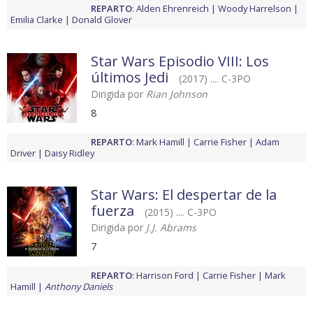
REPARTO
:
Alden Ehrenreich
Woody Harrelson
Emilia Clarke
Donald Glover
Star Wars Episodio VIII: Los
últimos Jedi
(2017) .... C-3PO
Dirigida por
Rian Johnson
8
REPARTO
:
Mark Hamill
Carrie Fisher
Adam
Driver
Daisy Ridley
Star Wars: El despertar de la
fuerza
(2015) .... C-3PO
Dirigida por
J.J. Abrams
7
REPARTO
:
Harrison Ford
Carrie Fisher
Mark
Hamill
Anthony Daniels