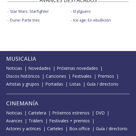
AVANCES DESTACADOS
Star Wars: Starfighter
El jilguero
Dune: Parte tres
Ice age: En ebullición
MUSICALIA
Noticias
Novedades
Próximas novedades
Discos históricos
Canciones
Festivales
Premios
Artistas y grupos
Portadas
Listas
Guía / directorio
CINEMANÍA
Noticias
Cartelera
Próximos estrenos
DVD
Avances
Tráilers
Festivales + premios
Actores y actrices
Carteles
Box-office
Guía / directorio