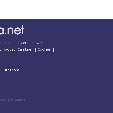
mienda
Sugiere una web
 privacidad
(
Cambiar
)
Cookies
S
0Listas.com
chos reservados