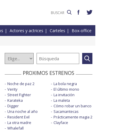
os
Actores y actrices
Carteles
Box-office
PROXIMOS ESTRENOS
Noche de paz 2
La bola negra
Verity
El último mono
Street Fighter
La invitación
Karateka
La maleta
Digger
Cómo robar un banco
Una noche al año
Sacamantecas
Resident Evil
Prácticamente magia 2
La otra madre
Clayface
Whalefall