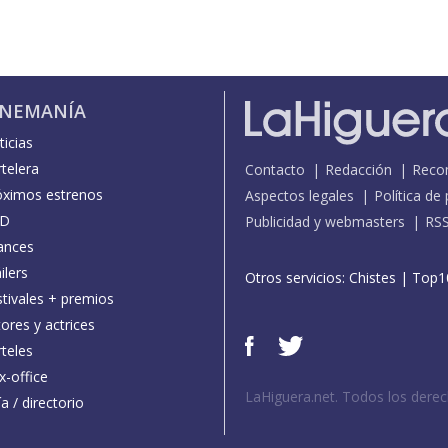
INEMANÍA
icias
telera
Contacto
Redacción
Reco
óximos estrenos
Aspectos legales
Política de
D
Publicidad y webmasters
RS
ances
ilers
Otros servicios:
Chistes
|
Top1
stivales + premios
ores y actrices
teles
x-office
LaHiguera.net. Todos los dere
a / directorio