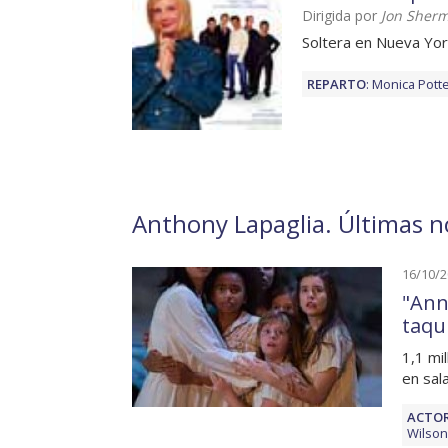
Dirigida por
Jon Sher
Soltera en Nueva Yor
REPARTO
:
Monica Pott
Anthony Lapaglia. Últimas no
16/10/
"Ann
taqui
1,1 mi
en sal
ACTOR
Wilson