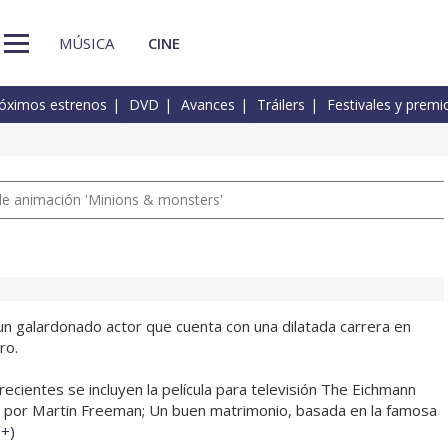
MÚSICA
CINE
óximos estrenos
DVD
Avances
Tráilers
Festivales y premi
a de animación 'Minions & monsters'
un galardonado actor que cuenta con una dilatada carrera en
ro.
ecientes se incluyen la película para televisión The Eichmann
 por Martin Freeman; Un buen matrimonio, basada en la famosa
(
+
)