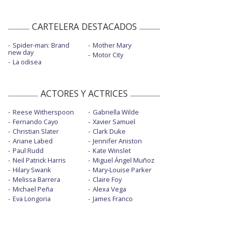
CARTELERA DESTACADOS
Spider-man: Brand
Mother Mary
new day
Motor City
La odisea
ACTORES Y ACTRICES
Reese Witherspoon
Gabriella Wilde
Fernando Cayo
Xavier Samuel
Christian Slater
Clark Duke
Ariane Labed
Jennifer Aniston
Paul Rudd
Kate Winslet
Neil Patrick Harris
Miguel Ángel Muñoz
Hilary Swank
Mary-Louise Parker
Melissa Barrera
Claire Foy
Michael Peña
Alexa Vega
Eva Longoria
James Franco