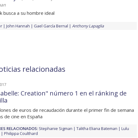
man
k busca a su hombre ideal
er
John Hannah
Gael García Bernal
Anthony Lapaglia
ticias relacionadas
2017
abelle: Creation" número 1 en el ránking de
lla
llones de euros de recaudación durante el primer fin de semana
as de cine en España
ES RELACIONADOS:
Stephanie Sigman
Talitha Eliana Bateman
Lulu
Philippa Coulthard