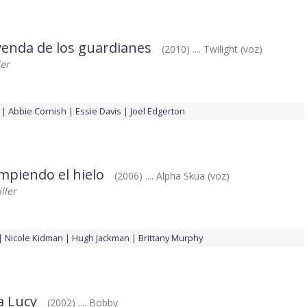
yenda de los guardianes
(2010) .... Twilight (voz)
er
Abbie Cornish
Essie Davis
Joel Edgerton
mpiendo el hielo
(2006) .... Alpha Skua (voz)
ller
Nicole Kidman
Hugh Jackman
Brittany Murphy
a Lucy
(2002) .... Bobby