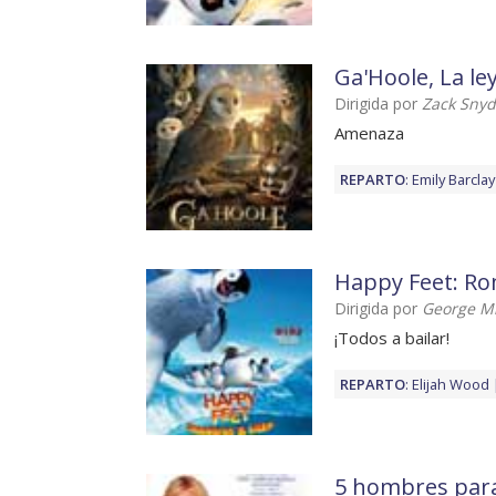
Ga'Hoole, La le
Dirigida por
Zack Snyd
Amenaza
REPARTO
:
Emily Barclay
Happy Feet: Ro
Dirigida por
George Mi
¡Todos a bailar!
REPARTO
:
Elijah Wood
5 hombres par