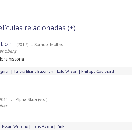
lículas relacionadas (
+
)
ation
(2017) .... Samuel Mullins
Sandberg
era historia
igman
Talitha Eliana Bateman
Lulu Wilson
Philippa Coulthard
2011) .... Alpha Skua (voz)
ller
Robin Williams
Hank Azaria
Pink