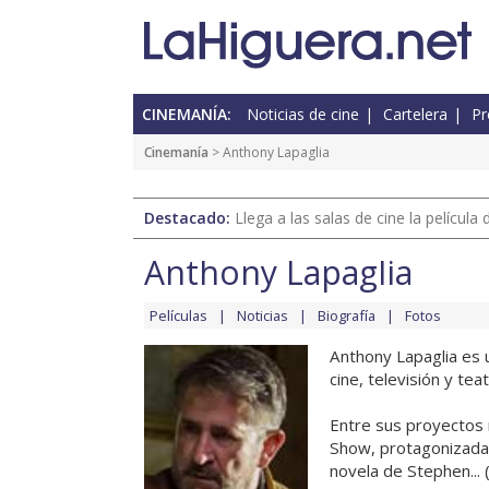
CINEMANÍA:
Noticias de cine
Cartelera
Pr
Cinemanía
> Anthony Lapaglia
Destacado:
Llega a las salas de cine la películ
Anthony Lapaglia
Películas
Noticias
Biografía
Fotos
Anthony Lapaglia es 
cine, televisión y teat
Entre sus proyectos r
Show, protagonizada
novela de Stephen... 