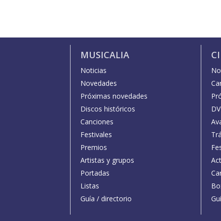
MUSICALIA
C
Noticias
Not
Novedades
Car
Próximas novedades
Pr
Discos históricos
DV
Canciones
Av
Festivales
Trá
Premios
Fe
Artistas y grupos
Act
Portadas
Car
Listas
Bo
Guía / directorio
Guí