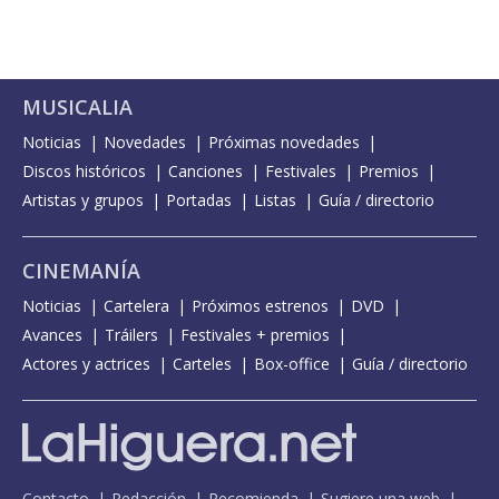
MUSICALIA
Noticias
Novedades
Próximas novedades
Discos históricos
Canciones
Festivales
Premios
Artistas y grupos
Portadas
Listas
Guía / directorio
CINEMANÍA
Noticias
Cartelera
Próximos estrenos
DVD
Avances
Tráilers
Festivales + premios
Actores y actrices
Carteles
Box-office
Guía / directorio
Contacto
Redacción
Recomienda
Sugiere una web