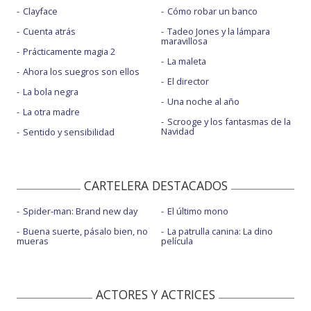
Clayface
Cómo robar un banco
Cuenta atrás
Tadeo Jones y la lámpara
maravillosa
Prácticamente magia 2
La maleta
Ahora los suegros son ellos
El director
La bola negra
Una noche al año
La otra madre
Scrooge y los fantasmas de la
Navidad
Sentido y sensibilidad
CARTELERA DESTACADOS
Spider-man: Brand new day
El último mono
Buena suerte, pásalo bien, no
La patrulla canina: La dino
mueras
película
ACTORES Y ACTRICES