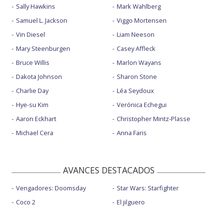
Sally Hawkins
Mark Wahlberg
Samuel L. Jackson
Viggo Mortensen
Vin Diesel
Liam Neeson
Mary Steenburgen
Casey Affleck
Bruce Willis
Marlon Wayans
Dakota Johnson
Sharon Stone
Charlie Day
Léa Seydoux
Hye-su Kim
Verónica Echegui
Aaron Eckhart
Christopher Mintz-Plasse
Michael Cera
Anna Faris
AVANCES DESTACADOS
Vengadores: Doomsday
Star Wars: Starfighter
Coco 2
El jilguero