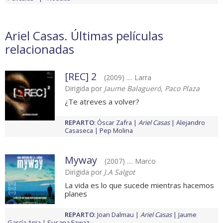
Ariel Casas. Últimas películas
relacionadas
[REC] 2
(2009) .... Larra
Dirigida por
Jaume Balagueró, Paco Plaza
¿Te atreves a volver?
REPARTO
:
Óscar Zafra
Ariel Casas
Alejandro
Casaseca
Pep Molina
Myway
(2007) .... Marco
Dirigida por
J.A Salgot
La vida es lo que sucede mientras hacemos
planes
REPARTO
:
Joan Dalmau
Ariel Casas
Jaume
García Arija
Susana Fawaz