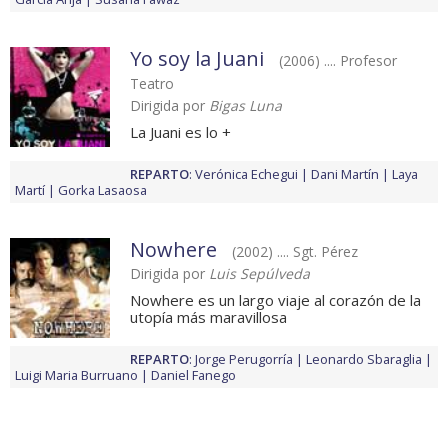
Yo soy la Juani
(2006) .... Profesor
Teatro
Dirigida por
Bigas Luna
La Juani es lo +
REPARTO
:
Verónica Echegui
Dani Martín
Laya
Martí
Gorka Lasaosa
Nowhere
(2002) .... Sgt. Pérez
Dirigida por
Luis Sepúlveda
Nowhere es un largo viaje al corazón de la
utopía más maravillosa
REPARTO
:
Jorge Perugorría
Leonardo Sbaraglia
Luigi Maria Burruano
Daniel Fanego