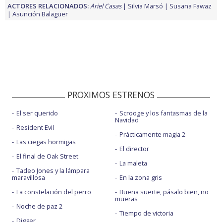
ACTORES RELACIONADOS:
Ariel Casas
Silvia Marsó
Susana Fawaz
Asunción Balaguer
PROXIMOS ESTRENOS
El ser querido
Scrooge y los fantasmas de la
Navidad
Resident Evil
Prácticamente magia 2
Las ciegas hormigas
El director
El final de Oak Street
La maleta
Tadeo Jones y la lámpara
maravillosa
En la zona gris
La constelación del perro
Buena suerte, pásalo bien, no
mueras
Noche de paz 2
Tiempo de victoria
Digger