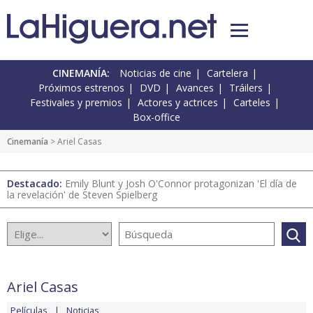
CINEMANÍA:
Noticias de cine
Cartelera
Próximos estrenos
DVD
Avances
Tráilers
Festivales y premios
Actores y actrices
Carteles
Box-office
Cinemanía
> Ariel Casas
Destacado:
Emily Blunt y Josh O'Connor protagonizan 'El día de
la revelación' de Steven Spielberg
Ariel Casas
Películas
Noticias