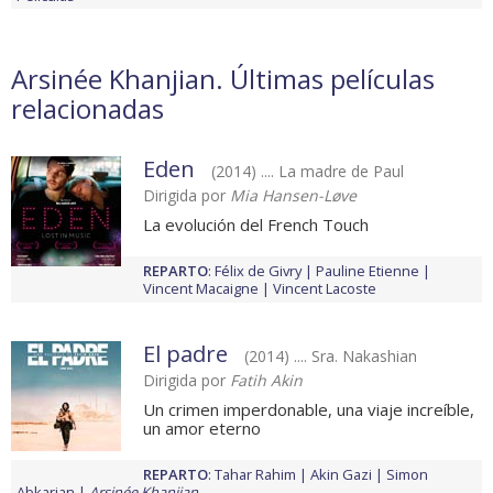
Arsinée Khanjian. Últimas películas
relacionadas
Eden
(2014) .... La madre de Paul
Dirigida por
Mia Hansen-Løve
La evolución del French Touch
REPARTO
:
Félix de Givry
Pauline Etienne
Vincent Macaigne
Vincent Lacoste
El padre
(2014) .... Sra. Nakashian
Dirigida por
Fatih Akin
Un crimen imperdonable, una viaje increíble,
un amor eterno
REPARTO
:
Tahar Rahim
Akin Gazi
Simon
Abkarian
Arsinée Khanjian