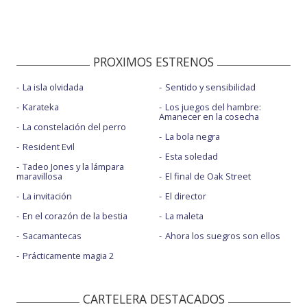
PROXIMOS ESTRENOS
La isla olvidada
Sentido y sensibilidad
Karateka
Los juegos del hambre:
Amanecer en la cosecha
La constelación del perro
La bola negra
Resident Evil
Esta soledad
Tadeo Jones y la lámpara
maravillosa
El final de Oak Street
La invitación
El director
En el corazón de la bestia
La maleta
Sacamantecas
Ahora los suegros son ellos
Prácticamente magia 2
CARTELERA DESTACADOS