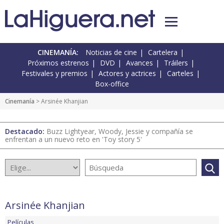
CINEMANÍA:
Noticias de cine
Cartelera
Próximos estrenos
DVD
Avances
Tráilers
Festivales y premios
Actores y actrices
Carteles
Box-office
Cinemanía
> Arsinée Khanjian
Destacado:
Buzz Lightyear, Woody, Jessie y compañía se
enfrentan a un nuevo reto en 'Toy story 5'
Arsinée Khanjian
Películas