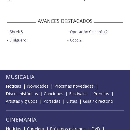
AVANCES DESTACADOS
Shrek 5
Operación Camarón 2
El jilguero
Coco 2
MUSICALIA
Noticias
Novedades
Próximas novedades
Discos históricos
Canciones
Festivales
Premios
Artistas y grupos
Portadas
Listas
Guía / directorio
CINEMANÍA
Noticias
Cartelera
Próximos estrenos
DVD