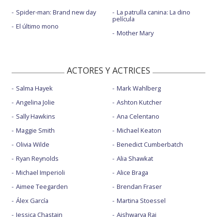
Spider-man: Brand new day
La patrulla canina: La dino
película
El último mono
Mother Mary
ACTORES Y ACTRICES
Salma Hayek
Mark Wahlberg
Angelina Jolie
Ashton Kutcher
Sally Hawkins
Ana Celentano
Maggie Smith
Michael Keaton
Olivia Wilde
Benedict Cumberbatch
Ryan Reynolds
Alia Shawkat
Michael Imperioli
Alice Braga
Aimee Teegarden
Brendan Fraser
Álex García
Martina Stoessel
Jessica Chastain
Aishwarya Rai