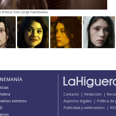
n
(
Fotos
). Foto: Jorge Fuembuena
INEMANÍA
icias
telera
Contacto
Redacción
Reco
óximos estrenos
Aspectos legales
Política de
D
Publicidad y webmasters
RS
ances