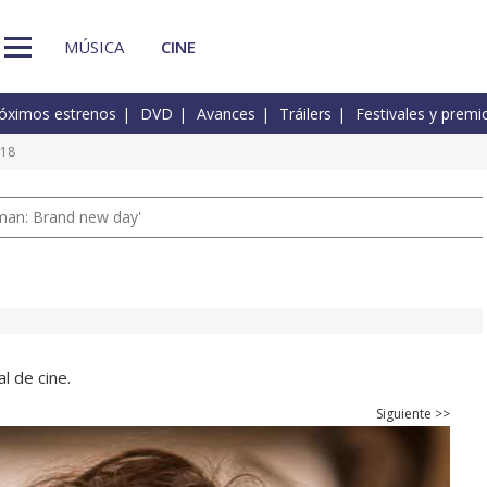
MÚSICA
CINE
óximos estrenos
DVD
Avances
Tráilers
Festivales y premi
 18
man: Brand new day'
l de cine.
Siguiente >>