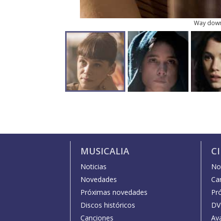
Way dow
MUSICALIA
C
Noticias
Not
Novedades
Car
Próximas novedades
Pr
Discos históricos
DV
Canciones
Av