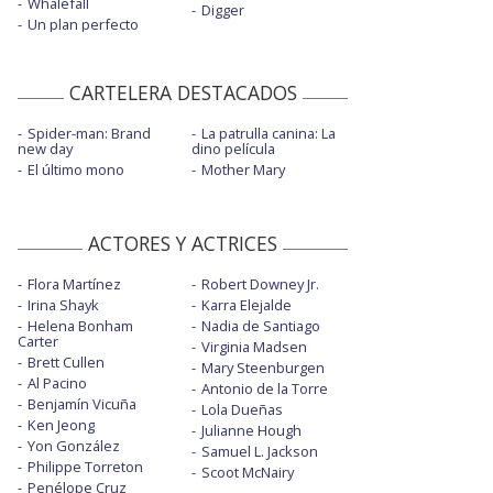
Whalefall
Digger
Un plan perfecto
CARTELERA DESTACADOS
Spider-man: Brand
La patrulla canina: La
new day
dino película
El último mono
Mother Mary
ACTORES Y ACTRICES
Flora Martínez
Robert Downey Jr.
Irina Shayk
Karra Elejalde
Helena Bonham
Nadia de Santiago
Carter
Virginia Madsen
Brett Cullen
Mary Steenburgen
Al Pacino
Antonio de la Torre
Benjamín Vicuña
Lola Dueñas
Ken Jeong
Julianne Hough
Yon González
Samuel L. Jackson
Philippe Torreton
Scoot McNairy
Penélope Cruz