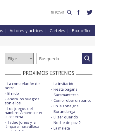
os
Actores y actrices
Carteles
Box-office
PROXIMOS ESTRENOS
La constelación del
La invitación
perro
Fiesta pagäna
El nido
Sacamantecas
Ahora los suegros
Cómo robar un banco
son ellos
En la zona gris
Los juegos del
Burundanga
hambre: Amanecer en
la cosecha
El ser querido
Tadeo Jones y la
Noche de paz 2
lámpara maravillosa
La maleta