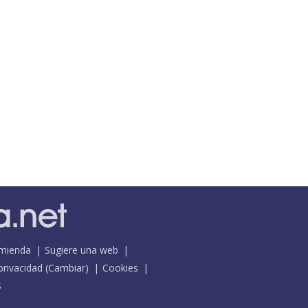
mienda
Sugiere una web
 privacidad
(
Cambiar
)
Cookies
S