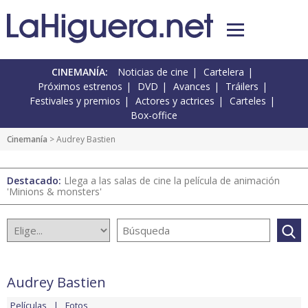
CINEMANÍA:
Noticias de cine
Cartelera
Próximos estrenos
DVD
Avances
Tráilers
Festivales y premios
Actores y actrices
Carteles
Box-office
Cinemanía
> Audrey Bastien
Destacado:
Llega a las salas de cine la película de animación
'Minions & monsters'
Audrey Bastien
Películas
Fotos