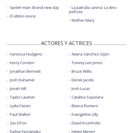
Spider-man: Brand new day
La patrulla canina: La dino
película
El último mono
Mother Mary
ACTORES Y ACTRICES
Vanessa Hudgens
Aitana Sánchez-Gijón
Kerry Condon
Tommy Lee Jones
Jonathan Bennett
Bruce Willis
Josh Duhamel
Derek Jacobi
Jonah Hill
Josh Lucas
Taylor Lautner
Catalina Sopelana
Lydia Fairen
Blanca Romero
Paul Walker
Evangeline Lilly
Zac Efron
David Krumholtz
Dafne Fernández
Helen Mirren