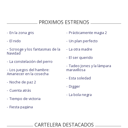
PROXIMOS ESTRENOS
En la zona gris
Prácticamente magia 2
El nido
Un plan perfecto
Scrooge y los fantasmas de la
La otra madre
Navidad
El ser querido
La constelación del perro
Tadeo Jones y la lámpara
Los juegos del hambre:
maravillosa
Amanecer en la cosecha
Esta soledad
Noche de paz 2
Digger
Cuenta atrás
La bola negra
Tiempo de victoria
Fiesta pagäna
CARTELERA DESTACADOS