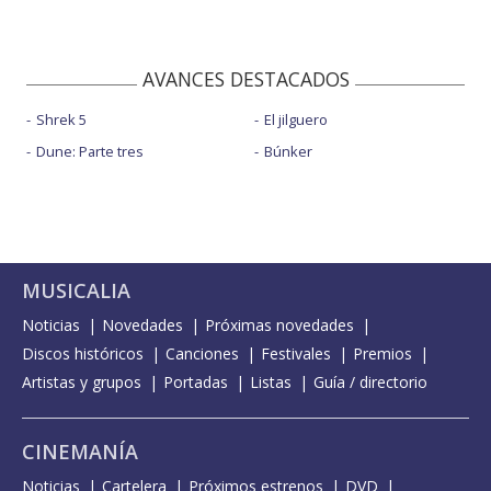
AVANCES DESTACADOS
Shrek 5
El jilguero
Dune: Parte tres
Búnker
MUSICALIA
Noticias
Novedades
Próximas novedades
Discos históricos
Canciones
Festivales
Premios
Artistas y grupos
Portadas
Listas
Guía / directorio
CINEMANÍA
Noticias
Cartelera
Próximos estrenos
DVD