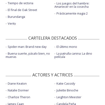
Tiempo de victoria
Los juegos del hambre:
Amanecer en la cosecha
El final de Oak Street
Prácticamente magia 2
Burundanga
Verity
CARTELERA DESTACADOS
Spider-man: Brand new day
El último mono
Buena suerte, pásalo bien, no
La patrulla canina: La dino
mueras
película
ACTORES Y ACTRICES
Diane Keaton
Katie Cassidy
Natalie Dormer
Juliette Binoche
Charlize Theron
Leighton Meester
James Caan
Candela Peña