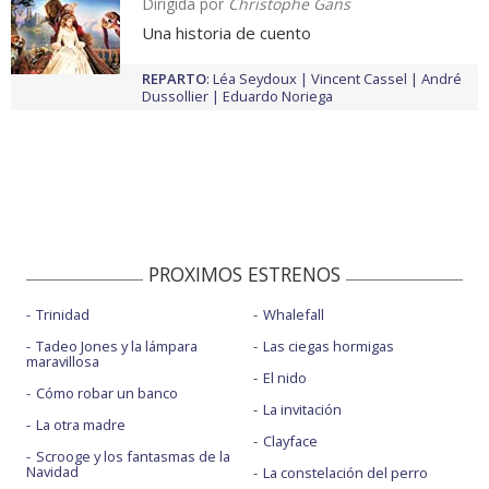
Dirigida por
Christophe Gans
Una historia de cuento
REPARTO
:
Léa Seydoux
Vincent Cassel
André
Dussollier
Eduardo Noriega
PROXIMOS ESTRENOS
Trinidad
Whalefall
Tadeo Jones y la lámpara
Las ciegas hormigas
maravillosa
El nido
Cómo robar un banco
La invitación
La otra madre
Clayface
Scrooge y los fantasmas de la
Navidad
La constelación del perro