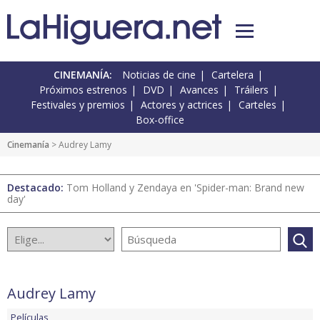
CINEMANÍA:
Noticias de cine
Cartelera
Próximos estrenos
DVD
Avances
Tráilers
Festivales y premios
Actores y actrices
Carteles
Box-office
Cinemanía
> Audrey Lamy
Destacado:
Tom Holland y Zendaya en 'Spider-man: Brand new
day'
Audrey Lamy
Películas