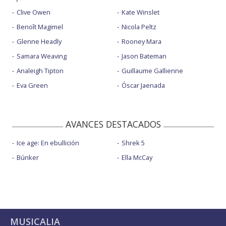
Clive Owen
Kate Winslet
Benoît Magimel
Nicola Peltz
Glenne Headly
Rooney Mara
Samara Weaving
Jason Bateman
Analeigh Tipton
Guillaume Gallienne
Eva Green
Óscar Jaenada
AVANCES DESTACADOS
Ice age: En ebullición
Shrek 5
Búnker
Ella McCay
MUSICALIA