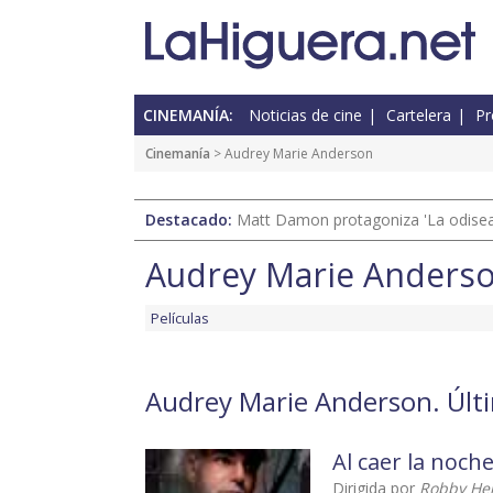
CINEMANÍA:
Noticias de cine
Cartelera
Pr
Cinemanía
> Audrey Marie Anderson
Destacado:
Matt Damon protagoniza 'La odisea'
Audrey Marie Anders
Películas
Audrey Marie Anderson. Últi
Al caer la noch
Dirigida por
Robby He