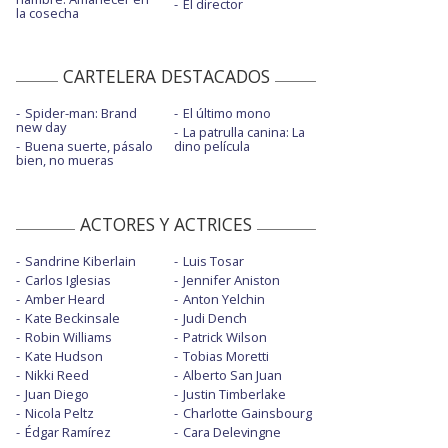
El director
la cosecha
CARTELERA DESTACADOS
Spider-man: Brand
El último mono
new day
La patrulla canina: La
Buena suerte, pásalo
dino película
bien, no mueras
ACTORES Y ACTRICES
Sandrine Kiberlain
Luis Tosar
Carlos Iglesias
Jennifer Aniston
Amber Heard
Anton Yelchin
Kate Beckinsale
Judi Dench
Robin Williams
Patrick Wilson
Kate Hudson
Tobias Moretti
Nikki Reed
Alberto San Juan
Juan Diego
Justin Timberlake
Nicola Peltz
Charlotte Gainsbourg
Édgar Ramírez
Cara Delevingne