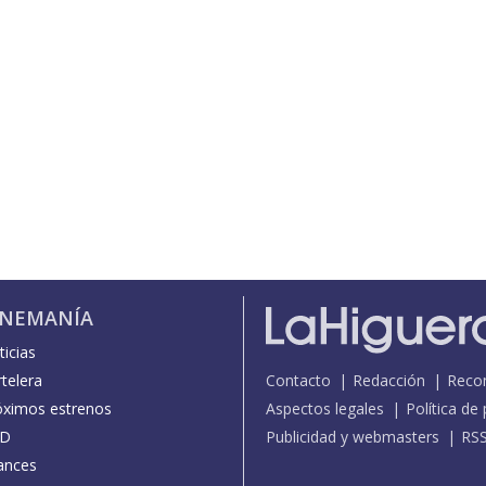
INEMANÍA
icias
telera
Contacto
Redacción
Reco
óximos estrenos
Aspectos legales
Política de
D
Publicidad y webmasters
RS
ances