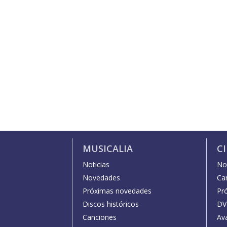
MUSICALIA
C
Noticias
Not
Novedades
Car
Próximas novedades
Pr
Discos históricos
DV
Canciones
Av