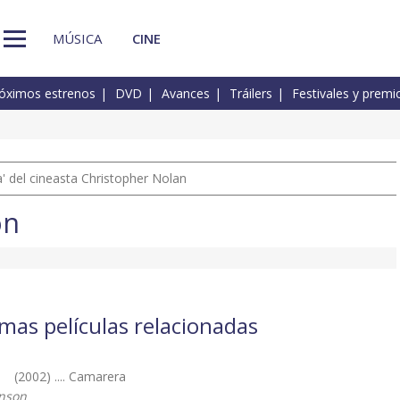
MÚSICA
CINE
óximos estrenos
DVD
Avances
Tráilers
Festivales y premi
 del cineasta Christopher Nolan
on
mas películas relacionadas
e
(2002) .... Camarera
nson