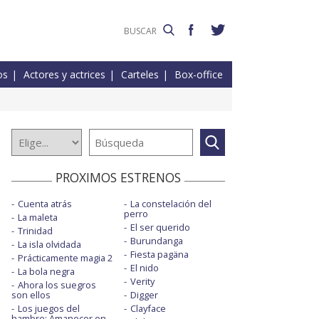
os
Actores y actrices
Carteles
Box-office
PROXIMOS ESTRENOS
Cuenta atrás
La constelación del
perro
La maleta
El ser querido
Trinidad
Burundanga
La isla olvidada
Fiesta pagäna
Prácticamente magia 2
El nido
La bola negra
Verity
Ahora los suegros
son ellos
Digger
Los juegos del
Clayface
hambre: Amanecer en