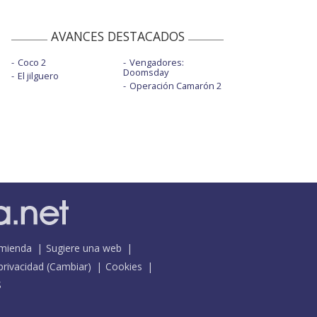
AVANCES DESTACADOS
Coco 2
Vengadores:
Doomsday
El jilguero
Operación Camarón 2
mienda
Sugiere una web
 privacidad
(
Cambiar
)
Cookies
S