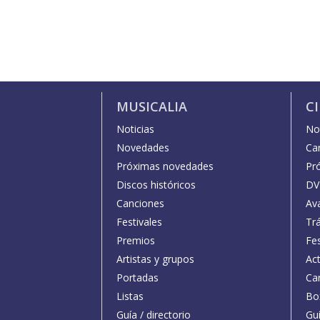
MUSICALIA
C
Noticias
Not
Novedades
Car
Próximas novedades
Pr
Discos históricos
DV
Canciones
Av
Festivales
Trá
Premios
Fe
Artistas y grupos
Act
Portadas
Car
Listas
Bo
Guía / directorio
Guí