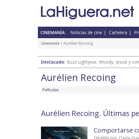
CINEMANÍA:
Noticias de cine
Cartelera
Pr
Cinemanía
> Aurélien Recoing
Destacado:
Buzz Lightyear, Woody, Jessie y com
Aurélien Recoing
Películas
Aurélien Recoing. Últimas pel
Comportarse c
Dirigida por
Costa-Gav