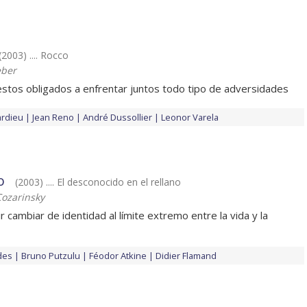
(2003) .... Rocco
eber
tos obligados a enfrentar juntos todo tipo de adversidades
rdieu
Jean Reno
André Dussollier
Leonor Varela
o
(2003) .... El desconocido en el rellano
ozarinsky
 cambiar de identidad al límite extremo entre la vida y la
des
Bruno Putzulu
Féodor Atkine
Didier Flamand