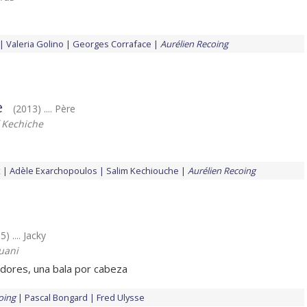
Valeria Golino
Georges Corraface
Aurélien Recoing
e
(2013) .... Père
f Kechiche
x
Adèle Exarchopoulos
Salim Kechiouche
Aurélien Recoing
5) .... Jacky
uani
dores, una bala por cabeza
oing
Pascal Bongard
Fred Ulysse