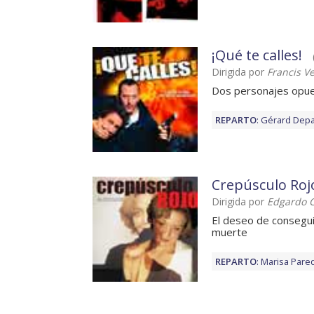
¡Qué te calles!
Dirigida por
Francis V
Dos personajes opues
REPARTO
:
Gérard Depa
Crepúsculo Roj
Dirigida por
Edgardo C
El deseo de conseguir
muerte
REPARTO
:
Marisa Pare