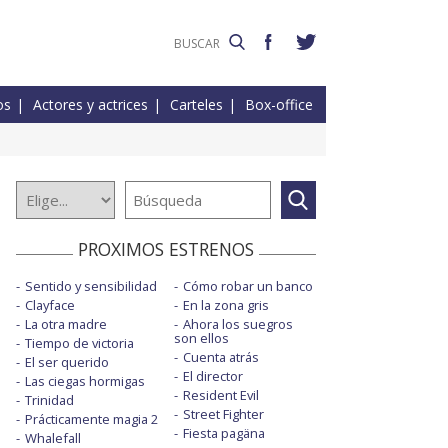
os
Actores y actrices
Carteles
Box-office
PROXIMOS ESTRENOS
Sentido y sensibilidad
Cómo robar un banco
Clayface
En la zona gris
La otra madre
Ahora los suegros
son ellos
Tiempo de victoria
Cuenta atrás
El ser querido
El director
Las ciegas hormigas
Resident Evil
Trinidad
Street Fighter
Prácticamente magia 2
Fiesta pagäna
Whalefall