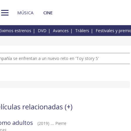
MÚSICA
CINE
óximos estrenos
DVD
Avances
Tráilers
Festivales y premi
pañía se enfrentan a un nuevo reto en 'Toy story 5'
ículas relacionadas (
+
)
omo adultos
(2019) .... Pierre
ras