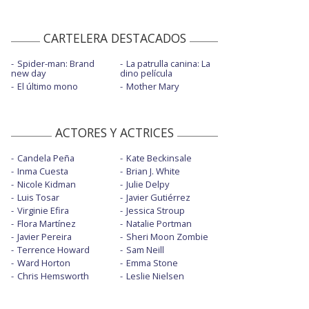
CARTELERA DESTACADOS
Spider-man: Brand
La patrulla canina: La
new day
dino película
El último mono
Mother Mary
ACTORES Y ACTRICES
Candela Peña
Kate Beckinsale
Inma Cuesta
Brian J. White
Nicole Kidman
Julie Delpy
Luis Tosar
Javier Gutiérrez
Virginie Efira
Jessica Stroup
Flora Martínez
Natalie Portman
Javier Pereira
Sheri Moon Zombie
Terrence Howard
Sam Neill
Ward Horton
Emma Stone
Chris Hemsworth
Leslie Nielsen