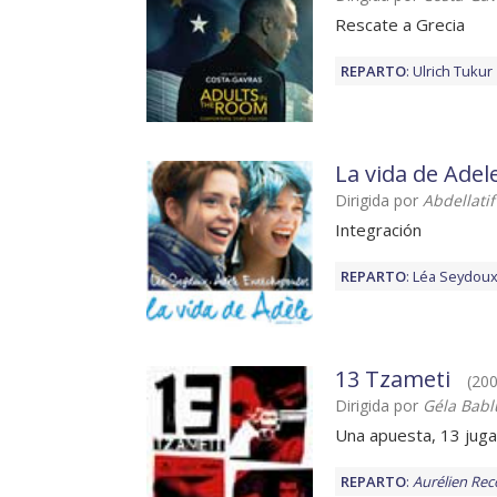
Rescate a Grecia
REPARTO
:
Ulrich Tukur
La vida de Adel
Dirigida por
Abdellati
Integración
REPARTO
:
Léa Seydou
13 Tzameti
(200
Dirigida por
Géla Babl
Una apuesta, 13 juga
REPARTO
:
Aurélien Rec