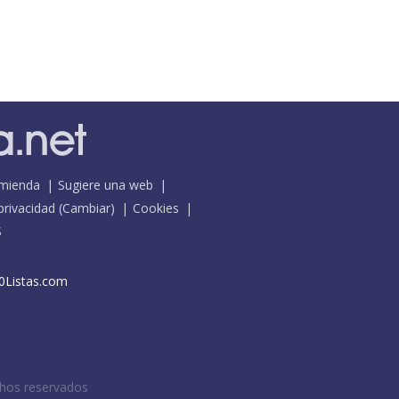
mienda
Sugiere una web
 privacidad
(
Cambiar
)
Cookies
S
0Listas.com
chos reservados