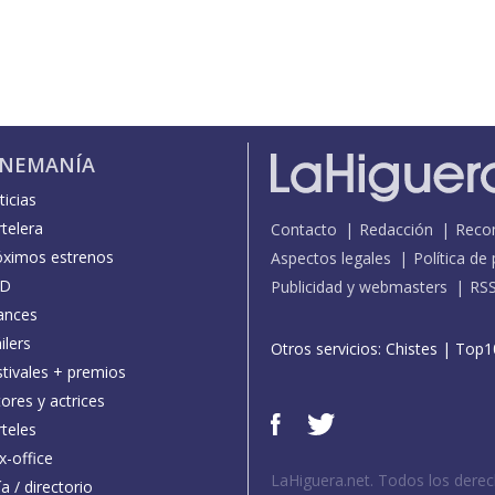
INEMANÍA
icias
telera
Contacto
Redacción
Reco
óximos estrenos
Aspectos legales
Política de
D
Publicidad y webmasters
RS
ances
ilers
Otros servicios:
Chistes
|
Top1
stivales + premios
ores y actrices
teles
x-office
LaHiguera.net. Todos los dere
a / directorio