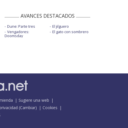
AVANCES DESTACADOS
Dune: Parte tres
El jilguero
Vengadores:
El gato con sombrero
Doomsday
mienda
Sugiere una web
 privacidad
(
Cambiar
)
Cookies
S