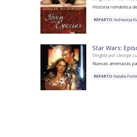
Historia romántica d
REPARTO
:
Aishwarya Ra
Star Wars: Episo
Dirigida por
George L
Nuevas amenazas par
REPARTO
:
Natalie Port