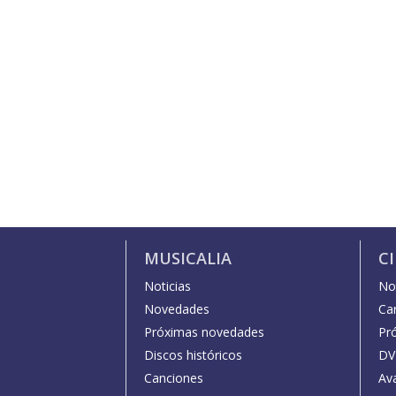
MUSICALIA
C
Noticias
Not
Novedades
Car
Próximas novedades
Pr
Discos históricos
DV
Canciones
Av