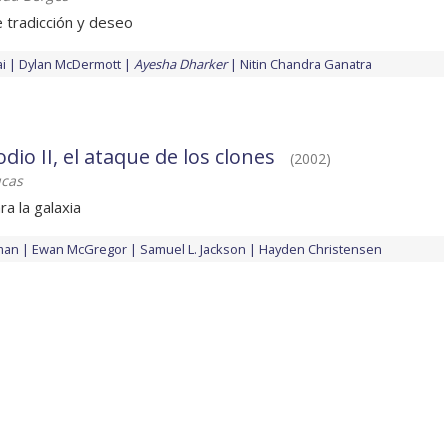
e tradicción y deseo
i
Dylan McDermott
Ayesha Dharker
Nitin Chandra Ganatra
dio II, el ataque de los clones
(2002)
ucas
a la galaxia
man
Ewan McGregor
Samuel L. Jackson
Hayden Christensen