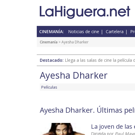
CINEMANÍA:
Noticias de cine
Cartelera
Pr
Cinemanía
> Ayesha Dharker
Destacado:
Llega a las salas de cine la películ
Ayesha Dharker
Películas
Ayesha Dharker. Últimas pel
La joven de las
Dirigida por
Paul May