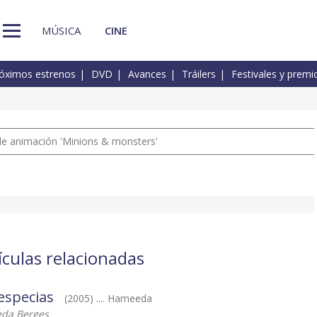
MÚSICA
CINE
óximos estrenos
DVD
Avances
Tráilers
Festivales y premi
a de animación 'Minions & monsters'
ículas relacionadas
 especias
(2005) .... Hameeda
eda Berges