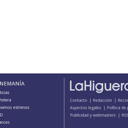
INEMANÍA
icias
telera
Contacto
Redacción
Reco
óximos estrenos
Aspectos legales
Política de
D
Publicidad y webmasters
RS
ances