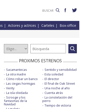
os
Actores y actrices
Carteles
Box-office
PROXIMOS ESTRENOS
Sacamantecas
Sentido y sensibilidad
La otra madre
Esta soledad
Cómo robar un banco
El director
Las ciegas hormigas
El final de Oak Street
Verity
Una noche al año
La isla olvidada
Cuenta atrás
Scrooge y los
La constelación del
fantasmas de la
perro
Navidad
Tiempo de victoria
La maleta