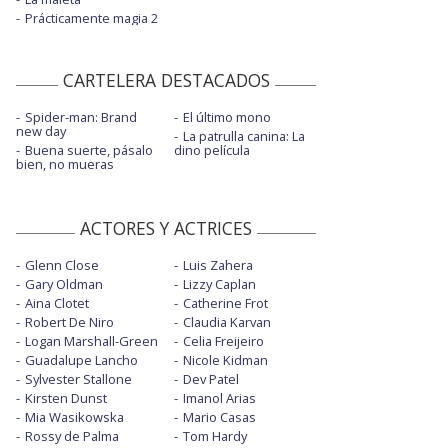
Prácticamente magia 2
CARTELERA DESTACADOS
Spider-man: Brand
El último mono
new day
La patrulla canina: La
Buena suerte, pásalo
dino película
bien, no mueras
ACTORES Y ACTRICES
Glenn Close
Luis Zahera
Gary Oldman
Lizzy Caplan
Aina Clotet
Catherine Frot
Robert De Niro
Claudia Karvan
Logan Marshall-Green
Celia Freijeiro
Guadalupe Lancho
Nicole Kidman
Sylvester Stallone
Dev Patel
Kirsten Dunst
Imanol Arias
Mia Wasikowska
Mario Casas
Rossy de Palma
Tom Hardy