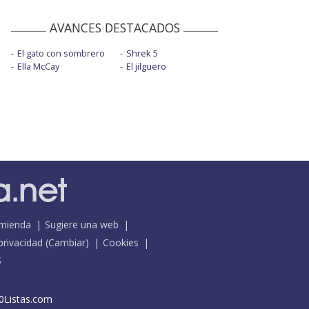
AVANCES DESTACADOS
El gato con sombrero
Shrek 5
Ella McCay
El jilguero
mienda
Sugiere una web
 privacidad
(
Cambiar
)
Cookies
S
0Listas.com