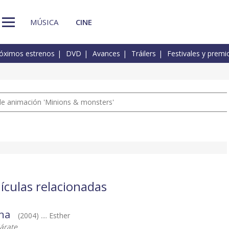
MÚSICA
CINE
óximos estrenos
DVD
Avances
Tráilers
Festivales y premi
a de animación 'Minions & monsters'
ículas relacionadas
una
(2004) .... Esther
árate