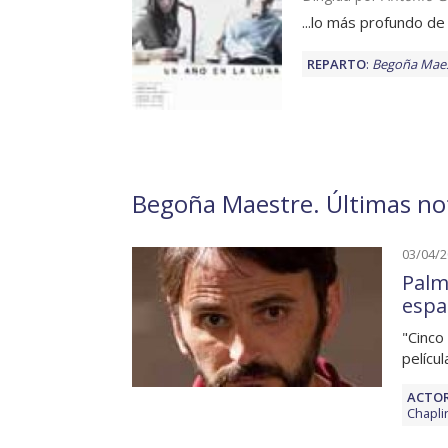
...lo más profundo de
REPARTO
:
Begoña Mae
Begoña Maestre. Últimas not
03/04/
Palma
espa
"Cinco
pelícu
ACTOR
Chapli