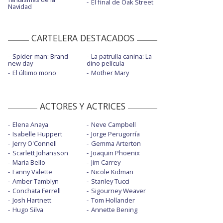
El final de Oak Street
Navidad
CARTELERA DESTACADOS
Spider-man: Brand
La patrulla canina: La
new day
dino película
El último mono
Mother Mary
ACTORES Y ACTRICES
Elena Anaya
Neve Campbell
Isabelle Huppert
Jorge Perugorría
Jerry O'Connell
Gemma Arterton
Scarlett Johansson
Joaquin Phoenix
Maria Bello
Jim Carrey
Fanny Valette
Nicole Kidman
Amber Tamblyn
Stanley Tucci
Conchata Ferrell
Sigourney Weaver
Josh Hartnett
Tom Hollander
Hugo Silva
Annette Bening