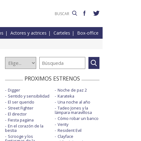
os
Actores y actrices
Carteles
Box-office
PROXIMOS ESTRENOS
Digger
Noche de paz 2
Sentido y sensibilidad
Karateka
El ser querido
Una noche al año
Street Fighter
Tadeo Jones y la
lámpara maravillosa
El director
Cómo robar un banco
Fiesta pagäna
Verity
En el corazón de la
bestia
Resident Evil
Scrooge y los
Clayface
fantasmas de la