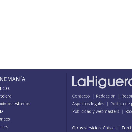
INEMANÍA
icias
telera
Contacto
Redacción
Reco
óximos estrenos
Aspectos legales
Política de
D
Publicidad y webmasters
RS
ances
ilers
Otros servicios:
Chistes
|
Top1