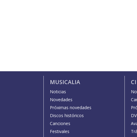
MUSICALIA
C
Noticias
Not
Novedades
Car
Próximas novedades
Pr
Discos históricos
DV
Canciones
Av
Festivales
Trá