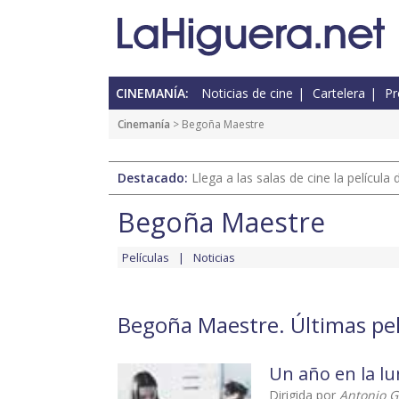
CINEMANÍA:
Noticias de cine
Cartelera
Pr
Cinemanía
> Begoña Maestre
Destacado:
Llega a las salas de cine la películ
Begoña Maestre
Películas
Noticias
Begoña Maestre. Últimas pel
Un año en la l
Dirigida por
Antonio G