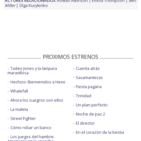
ACTORES RELACIONADOS:
Rowan Atkinson
Emma Thompson
Ben
Miller
Olga Kurylenko
PROXIMOS ESTRENOS
Tadeo Jones y la lámpara
Cuenta atrás
maravillosa
Sacamantecas
Hechizo: Bienvenidos a Hexe
Fiesta pagäna
Whalefall
Trinidad
Ahora los suegros son ellos
Un plan perfecto
La maleta
Noche de paz 2
Street Fighter
El director
Cómo robar un banco
En el corazón de la bestia
Los juegos del hambre:
Amanecer en la cosecha