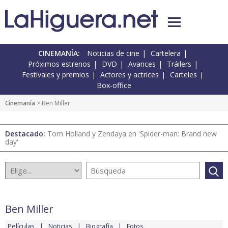
CINEMANÍA:
Noticias de cine
Cartelera
Próximos estrenos
DVD
Avances
Tráilers
Festivales y premios
Actores y actrices
Carteles
Box-office
Cinemanía
> Ben Miller
Destacado:
Tom Holland y Zendaya en 'Spider-man: Brand new
day'
Ben Miller
Películas
Noticias
Biografía
Fotos