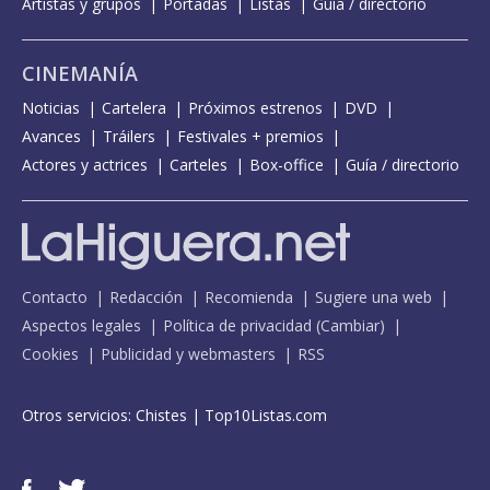
Artistas y grupos
Portadas
Listas
Guía / directorio
CINEMANÍA
Noticias
Cartelera
Próximos estrenos
DVD
Avances
Tráilers
Festivales + premios
Actores y actrices
Carteles
Box-office
Guía / directorio
Contacto
Redacción
Recomienda
Sugiere una web
Aspectos legales
Política de privacidad
(
Cambiar
)
Cookies
Publicidad y webmasters
RSS
Otros servicios:
Chistes
|
Top10Listas.com