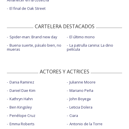
El final de Oak Street
CARTELERA DESTACADOS
Spider-man: Brand new day
El último mono
Buena suerte, pásalo bien, no
La patrulla canina: La dino
mueras
película
ACTORES Y ACTRICES
Dania Ramirez
Julianne Moore
Daniel Dae Kim
Mariano Peña
Kathryn Hahn
John Boyega
Ben Kingsley
Leticia Dolera
Penélope Cruz
Ciara
Emma Roberts
Antonio de la Torre