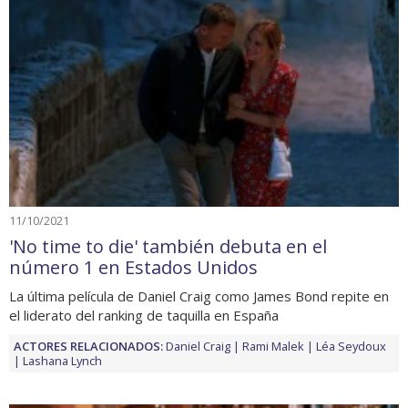
11/10/2021
'No time to die' también debuta en el
número 1 en Estados Unidos
La última película de Daniel Craig como James Bond repite en
el liderato del ranking de taquilla en España
ACTORES RELACIONADOS:
Daniel Craig
Rami Malek
Léa Seydoux
Lashana Lynch