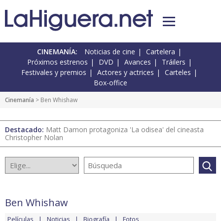
CINEMANÍA:
Noticias de cine
Cartelera
Próximos estrenos
DVD
Avances
Tráilers
Festivales y premios
Actores y actrices
Carteles
Box-office
Cinemanía
> Ben Whishaw
Destacado:
Matt Damon protagoniza 'La odisea' del cineasta
Christopher Nolan
Ben Whishaw
Películas
Noticias
Biografía
Fotos