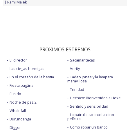
Rami Malek
PROXIMOS ESTRENOS
El director
Sacamantecas
Las ciegas hormigas
Verity
En el corazón de la bestia
Tadeo Jones y la lámpara
maravillosa
Fiesta pagäna
Trinidad
El nido
Hechizo: Bienvenidos a Hexe
Noche de paz 2
Sentido y sensibilidad
Whalefall
La patrulla canina: La dino
película
Burundanga
Cómo robar un banco
Digger