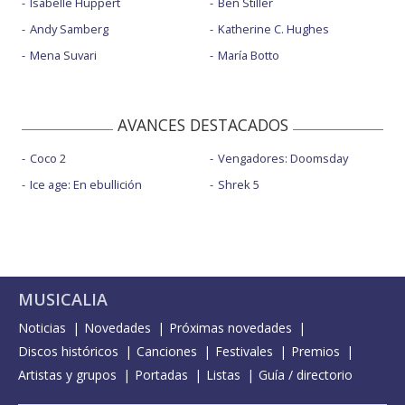
Isabelle Huppert
Ben Stiller
Andy Samberg
Katherine C. Hughes
Mena Suvari
María Botto
AVANCES DESTACADOS
Coco 2
Vengadores: Doomsday
Ice age: En ebullición
Shrek 5
MUSICALIA
Noticias
Novedades
Próximas novedades
Discos históricos
Canciones
Festivales
Premios
Artistas y grupos
Portadas
Listas
Guía / directorio