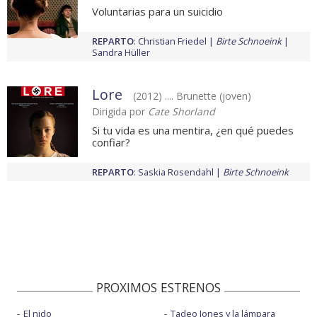
Voluntarias para un suicidio
REPARTO
:
Christian Friedel
Birte Schnoeink
Sandra Hüller
Lore
(2012) .... Brunette (joven)
Dirigida por
Cate Shorland
Si tu vida es una mentira, ¿en qué puedes
confiar?
REPARTO
:
Saskia Rosendahl
Birte Schnoeink
PROXIMOS ESTRENOS
El nido
Tadeo Jones y la lámpara