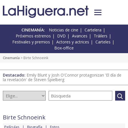
CINEMANÍA:
Noticias de cine
Cartelera
Próximos estrenos
DVD
Avances
Tráilers
Festivales y premios
Actores y actrices
Carteles
Box-office
Cinemanía
> Birte Schnoeink
Destacado:
Emily Blunt y Josh O'Connor protagonizan 'El día de
la revelación' de Steven Spielberg
Birte Schnoeink
Películas
Biografía
Fotos