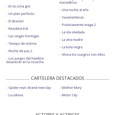
maravillosa
En la zona gris
Una noche al año
Un plan perfecto
Sacamantecas
El director
Prácticamente magia 2
Resident Evil
La isla olvidada
Las ciegas hormigas
La otra madre
Tiempo de victoria
La bola negra
Noche de paz 2
Ahora los suegros son ellos
Los juegos del hambre:
Amanecer en la cosecha
CARTELERA DESTACADOS
Spider-man: Brand new day
Mother Mary
La odisea
Motor City
ACTORES Y ACTRICES