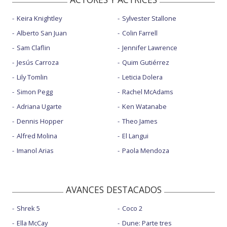
Keira Knightley
Sylvester Stallone
Alberto San Juan
Colin Farrell
Sam Claflin
Jennifer Lawrence
Jesús Carroza
Quim Gutiérrez
Lily Tomlin
Leticia Dolera
Simon Pegg
Rachel McAdams
Adriana Ugarte
Ken Watanabe
Dennis Hopper
Theo James
Alfred Molina
El Langui
Imanol Arias
Paola Mendoza
AVANCES DESTACADOS
Shrek 5
Coco 2
Ella McCay
Dune: Parte tres