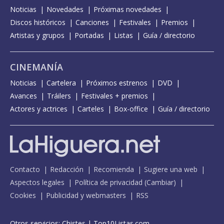
Noticias
Novedades
Próximas novedades
Discos históricos
Canciones
Festivales
Premios
Artistas y grupos
Portadas
Listas
Guía / directorio
CINEMANÍA
Noticias
Cartelera
Próximos estrenos
DVD
Avances
Tráilers
Festivales + premios
Actores y actrices
Carteles
Box-office
Guía / directorio
Contacto
Redacción
Recomienda
Sugiere una web
Aspectos legales
Política de privacidad
(
Cambiar
)
Cookies
Publicidad y webmasters
RSS
Otros servicios:
Chistes
|
Top10Listas.com