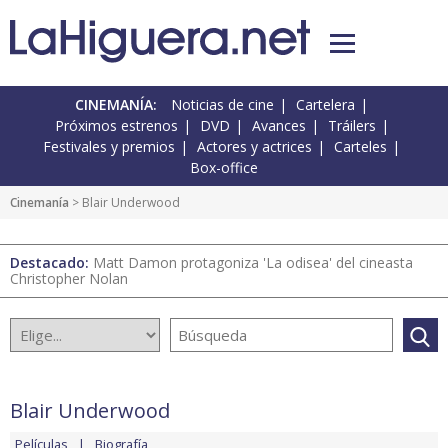
CINEMANÍA:
Noticias de cine
Cartelera
Próximos estrenos
DVD
Avances
Tráilers
Festivales y premios
Actores y actrices
Carteles
Box-office
Cinemanía
> Blair Underwood
Destacado:
Matt Damon protagoniza 'La odisea' del cineasta
Christopher Nolan
Blair Underwood
Películas
Biografía