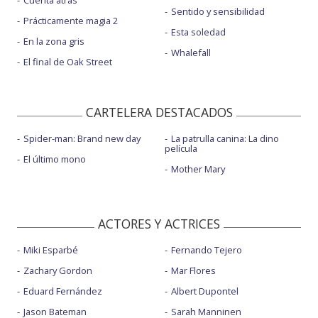
Cuenta atrás
Sentido y sensibilidad
Prácticamente magia 2
Esta soledad
En la zona gris
Whalefall
El final de Oak Street
CARTELERA DESTACADOS
Spider-man: Brand new day
La patrulla canina: La dino
película
El último mono
Mother Mary
ACTORES Y ACTRICES
Miki Esparbé
Fernando Tejero
Zachary Gordon
Mar Flores
Eduard Fernández
Albert Dupontel
Jason Bateman
Sarah Manninen