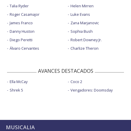
Talia Ryder
Helen Mirren
Roger Casamajor
Luke Evans
James Franco
Zana Marjanovic
Danny Huston
Sophia Bush
Diego Peretti
Robert Downey Jr.
Álvaro Cervantes
Charlize Theron
AVANCES DESTACADOS
Ella McCay
Coco 2
Shrek 5
Vengadores: Doomsday
MUSICALIA