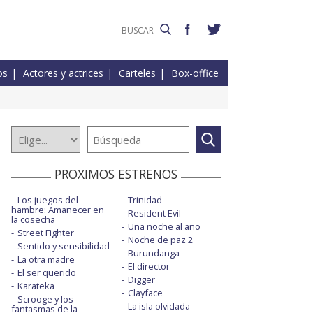
os
Actores y actrices
Carteles
Box-office
PROXIMOS ESTRENOS
Los juegos del
Trinidad
hambre: Amanecer en
Resident Evil
la cosecha
Una noche al año
Street Fighter
Noche de paz 2
Sentido y sensibilidad
Burundanga
La otra madre
El director
El ser querido
Digger
Karateka
Clayface
Scrooge y los
La isla olvidada
fantasmas de la