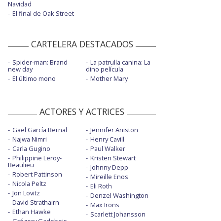
Navidad
El final de Oak Street
CARTELERA DESTACADOS
Spider-man: Brand
La patrulla canina: La
new day
dino película
El último mono
Mother Mary
ACTORES Y ACTRICES
Gael García Bernal
Jennifer Aniston
Najwa Nimri
Henry Cavill
Carla Gugino
Paul Walker
Philippine Leroy-
Kristen Stewart
Beaulieu
Johnny Depp
Robert Pattinson
Mireille Enos
Nicola Peltz
Eli Roth
Jon Lovitz
Denzel Washington
David Strathairn
Max Irons
Ethan Hawke
Scarlett Johansson