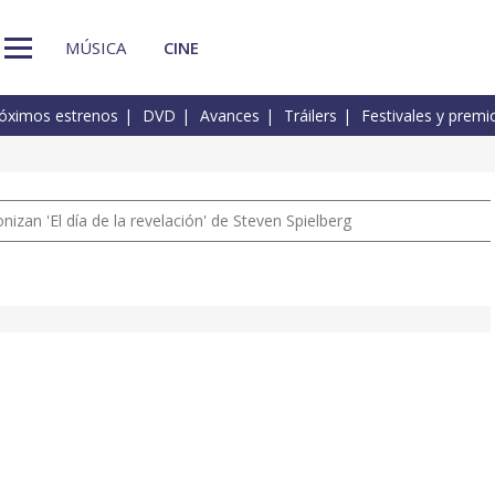
MÚSICA
CINE
óximos estrenos
DVD
Avances
Tráilers
Festivales y premi
izan 'El día de la revelación' de Steven Spielberg