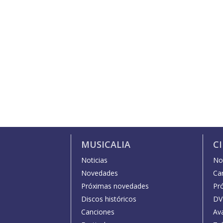
MUSICALIA
C
Noticias
Not
Novedades
Car
Próximas novedades
Pr
Discos históricos
DV
Canciones
Av