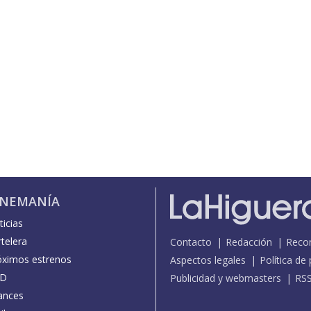
INEMANÍA
icias
telera
Contacto
Redacción
Reco
óximos estrenos
Aspectos legales
Política de
D
Publicidad y webmasters
RS
ances