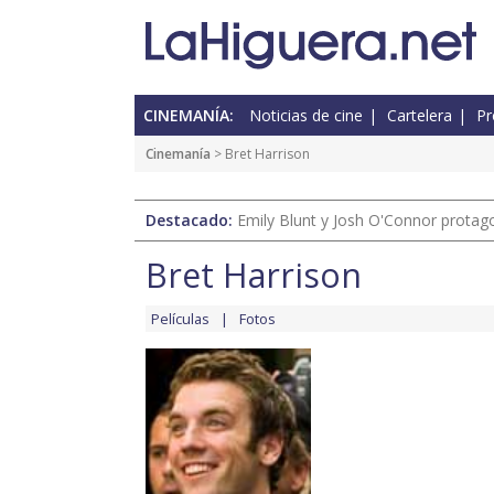
CINEMANÍA:
Noticias de cine
Cartelera
Pr
Cinemanía
> Bret Harrison
Destacado:
Emily Blunt y Josh O'Connor protagon
Bret Harrison
Películas
Fotos