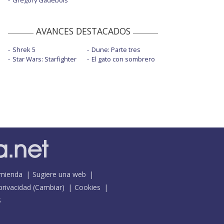
Grégory Gadebois
AVANCES DESTACADOS
Shrek 5
Dune: Parte tres
Star Wars: Starfighter
El gato con sombrero
mienda
Sugiere una web
 privacidad
(
Cambiar
)
Cookies
S