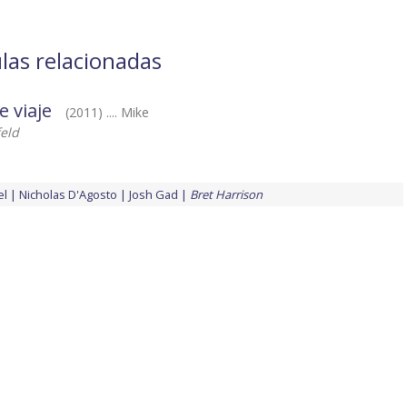
ulas relacionadas
 viaje
(2011) .... Mike
feld
el
Nicholas D'Agosto
Josh Gad
Bret Harrison