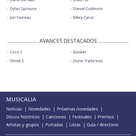
Dylan Sprouse
Daniel Cudmore
Jon Favreau
Miley Cyrus
AVANCES DESTACADOS
Coco 2
Búnker
Shrek 5
Dune: Parte tres
MUSICALIA
Noticias
Novedades
Próximas novedades
Discos históricos
Canciones
Festivales
Premios
Artistas y grupos
Portadas
Listas
Guía / directorio