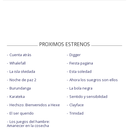
PROXIMOS ESTRENOS
Cuenta atrás
Digger
Whalefall
Fiesta pagäna
La isla olvidada
Esta soledad
Noche de paz 2
Ahora los suegros son ellos
Burundanga
La bola negra
Karateka
Sentido y sensibilidad
Hechizo: Bienvenidos a Hexe
Clayface
El ser querido
Trinidad
Los juegos del hambre:
Amanecer en la cosecha