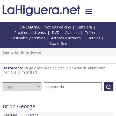
CINEMANÍA:
Noticias de cine
Cartelera
Próximos estrenos
DVD
Avances
Tráilers
Festivales y premios
Actores y actrices
Carteles
Box-office
Cinemanía
> Brian George
Destacado:
Llega a las salas de cine la película de animación
'Minions & monsters'
Brian George
Películas
Biografía