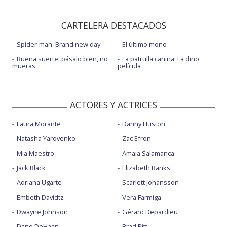
CARTELERA DESTACADOS
Spider-man: Brand new day
El último mono
Buena suerte, pásalo bien, no
La patrulla canina: La dino
mueras
película
ACTORES Y ACTRICES
Laura Morante
Danny Huston
Natasha Yarovenko
Zac Efron
Mia Maestro
Amaia Salamanca
Jack Black
Elizabeth Banks
Adriana Ugarte
Scarlett Johansson
Embeth Davidtz
Vera Farmiga
Dwayne Johnson
Gérard Depardieu
Dane DeHaan
Brad Pitt