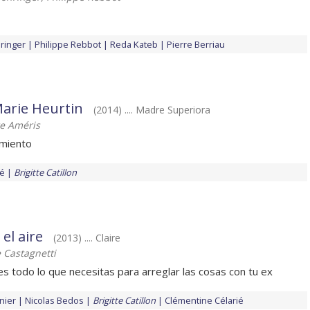
ringer
Philippe Rebbot
Reda Kateb
Pierre Berriau
Marie Heurtin
(2014) .... Madre Superiora
re Améris
imiento
ré
Brigitte Catillon
el aire
(2013) .... Claire
 Castagnetti
s todo lo que necesitas para arreglar las cosas con tu ex
nier
Nicolas Bedos
Brigitte Catillon
Clémentine Célarié