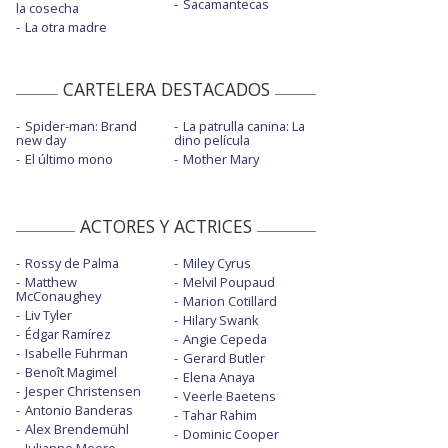
Sacamantecas
la cosecha
La otra madre
CARTELERA DESTACADOS
Spider-man: Brand
La patrulla canina: La
new day
dino película
El último mono
Mother Mary
ACTORES Y ACTRICES
Rossy de Palma
Miley Cyrus
Matthew
Melvil Poupaud
McConaughey
Marion Cotillard
Liv Tyler
Hilary Swank
Édgar Ramírez
Angie Cepeda
Isabelle Fuhrman
Gerard Butler
Benoît Magimel
Elena Anaya
Jesper Christensen
Veerle Baetens
Antonio Banderas
Tahar Rahim
Alex Brendemühl
Dominic Cooper