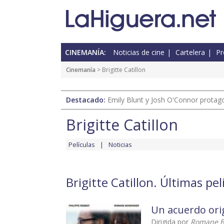
CINEMANÍA:
Noticias de cine
Cartelera
Pr
Cinemanía
> Brigitte Catillon
Destacado:
Emily Blunt y Josh O'Connor protagon
Brigitte Catillon
Películas
Noticias
Brigitte Catillon. Últimas pel
Un acuerdo ori
Dirigida por
Romane Bo