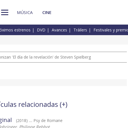
MÚSICA
CINE
óximos estrenos
DVD
Avances
Tráilers
Festivales y premi
izan 'El día de la revelación' de Steven Spielberg
ículas relacionadas (
+
)
ginal
(2018) .... Psy de Romane
hringer, Philippe Rebbot