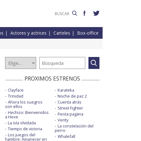
os
Actores y actrices
Carteles
Box-office
PROXIMOS ESTRENOS
Clayface
Karateka
Trinidad
Noche de paz 2
Ahora los suegros
Cuenta atrás
son ellos
Street Fighter
Hechizo: Bienvenidos
Fiesta pagäna
a Hexe
Verity
La isla olvidada
La constelación del
Tiempo de victoria
perro
Los juegos del
Whalefall
hambre: Amanecer en