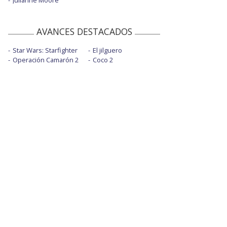
Julianne Moore
AVANCES DESTACADOS
Star Wars: Starfighter
El jilguero
Operación Camarón 2
Coco 2