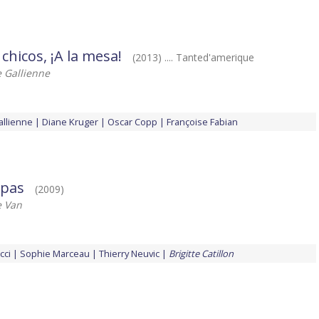
chicos, ¡A la mesa!
(2013) .... Tanted'amerique
 Gallienne
allienne
Diane Kruger
Oscar Copp
Françoise Fabian
 pas
(2009)
e Van
cci
Sophie Marceau
Thierry Neuvic
Brigitte Catillon