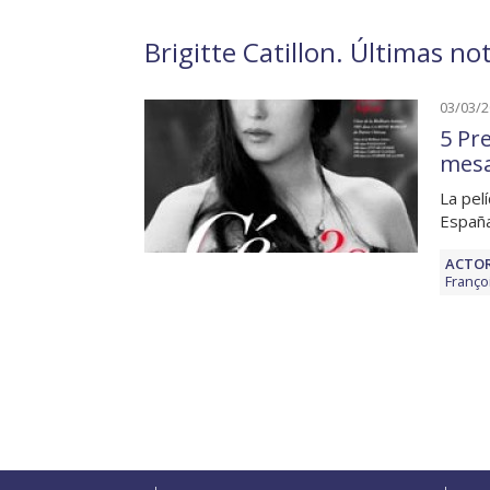
Brigitte Catillon. Últimas no
03/03/
5 Pr
mesa
La pel
España
ACTOR
Franço