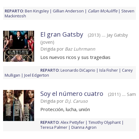
REPARTO
:
Ben Kingsley
Gillian Anderson
Callan McAuliffe
Steven
Mackintosh
El gran Gatsby
(2013) .... Jay Gatsby
(joven)
Dirigida por
Baz Luhrmann
Los nuevos ricos y sus tragedias
REPARTO
:
Leonardo DiCaprio
Isla Fisher
Carey
Mulligan
Joel Edgerton
Soy el número cuatro
(2011) .... Sam
Dirigida por
D.J. Caruso
Protección, lucha, unión
REPARTO
:
Alex Pettyfer
Timothy Olyphant
Teresa Palmer
Dianna Agron