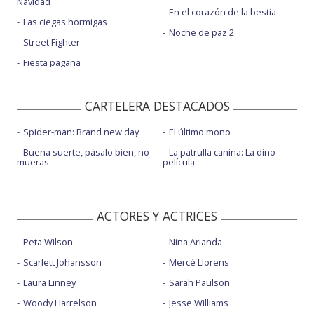
Navidad
En el corazón de la bestia
Las ciegas hormigas
Noche de paz 2
Street Fighter
Fiesta pagäna
CARTELERA DESTACADOS
Spider-man: Brand new day
El último mono
Buena suerte, pásalo bien, no
La patrulla canina: La dino
mueras
película
ACTORES Y ACTRICES
Peta Wilson
Nina Arianda
Scarlett Johansson
Mercé Llorens
Laura Linney
Sarah Paulson
Woody Harrelson
Jesse Williams