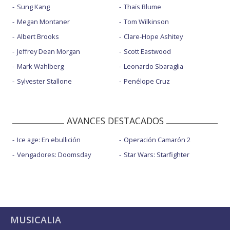
Sung Kang
Thaïs Blume
Megan Montaner
Tom Wilkinson
Albert Brooks
Clare-Hope Ashitey
Jeffrey Dean Morgan
Scott Eastwood
Mark Wahlberg
Leonardo Sbaraglia
Sylvester Stallone
Penélope Cruz
AVANCES DESTACADOS
Ice age: En ebullición
Operación Camarón 2
Vengadores: Doomsday
Star Wars: Starfighter
MUSICALIA