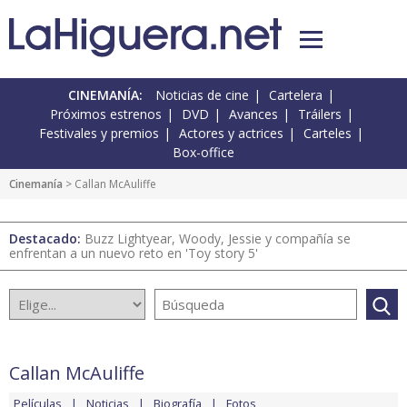
CINEMANÍA:
Noticias de cine
Cartelera
Próximos estrenos
DVD
Avances
Tráilers
Festivales y premios
Actores y actrices
Carteles
Box-office
Cinemanía
> Callan McAuliffe
Destacado:
Buzz Lightyear, Woody, Jessie y compañía se
enfrentan a un nuevo reto en 'Toy story 5'
Callan McAuliffe
Películas
Noticias
Biografía
Fotos