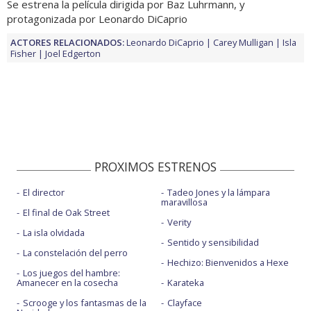
Se estrena la película dirigida por Baz Luhrmann, y
protagonizada por Leonardo DiCaprio
ACTORES RELACIONADOS:
Leonardo DiCaprio
Carey Mulligan
Isla
Fisher
Joel Edgerton
PROXIMOS ESTRENOS
El director
Tadeo Jones y la lámpara
maravillosa
El final de Oak Street
Verity
La isla olvidada
Sentido y sensibilidad
La constelación del perro
Hechizo: Bienvenidos a Hexe
Los juegos del hambre:
Amanecer en la cosecha
Karateka
Scrooge y los fantasmas de la
Clayface