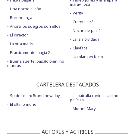
Fiesta pagäna
Tadeo Jones y la lámpara
maravillosa
Una noche al año
Verity
Burundanga
Cuenta atrás
Ahora los suegros son ellos
Noche de paz 2
El director
La isla olvidada
La otra madre
Clayface
Prácticamente magia 2
Un plan perfecto
Buena suerte, pásalo bien, no
mueras
CARTELERA DESTACADOS
Spider-man: Brand new day
La patrulla canina: La dino
película
El último mono
Mother Mary
ACTORES Y ACTRICES