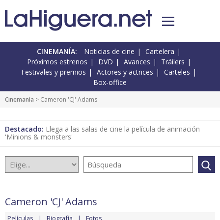
CINEMANÍA:
Noticias de cine
Cartelera
Próximos estrenos
DVD
Avances
Tráilers
Festivales y premios
Actores y actrices
Carteles
Box-office
Cinemanía
> Cameron 'CJ' Adams
Destacado:
Llega a las salas de cine la película de animación
'Minions & monsters'
Cameron 'CJ' Adams
Películas
Biografía
Fotos