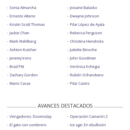
Sonia Almarcha
Josiane Balasko
Ernesto Alterio
Dwayne Johnson
Kristin Scott Thomas
Pilar López de Ayala
Jackie Chan
Rebecca Ferguson
Mark Wahlberg
Christina Hendricks
Ashton Kutcher
Juliette Binoche
Jeremy Irons
John Goodman
Brad Pitt
Verónica Echegui
Zachary Gordon
Rubén Ochandiano
Mario Casas
Pilar Castro
AVANCES DESTACADOS
Vengadores: Doomsday
Operación Camarón 2
El gato con sombrero
Ice age: En ebullición