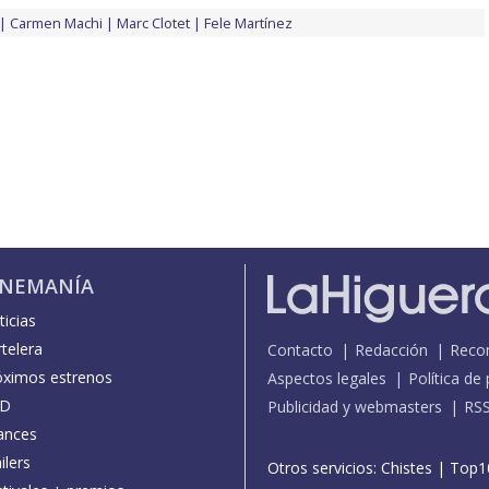
Carmen Machi
Marc Clotet
Fele Martínez
INEMANÍA
icias
telera
Contacto
Redacción
Reco
óximos estrenos
Aspectos legales
Política de
D
Publicidad y webmasters
RS
ances
ilers
Otros servicios:
Chistes
|
Top1