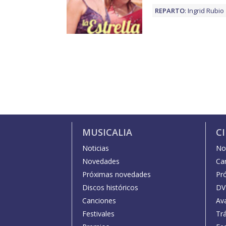
REPARTO
:
Ingrid Rubio
MUSICALIA
C
Noticias
Not
Novedades
Car
Próximas novedades
Pr
Discos históricos
DV
Canciones
Av
Festivales
Trá