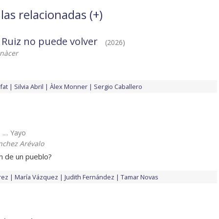
las relacionadas (
+
)
 Ruiz no puede volver
(2026)
nàcer
fat
Silvia Abril
Àlex Monner
Sergio Caballero
 .... Yayo
nchez Arévalo
ón de un pueblo?
rez
María Vázquez
Judith Fernández
Tamar Novas