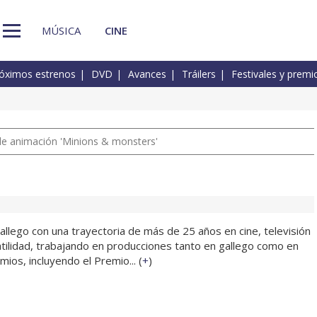
MÚSICA
CINE
óximos estrenos
DVD
Avances
Tráilers
Festivales y premi
a de animación 'Minions & monsters'
 gallego con una trayectoria de más de 25 años en cine, televisión
atilidad, trabajando en producciones tanto en gallego como en
ios, incluyendo el Premio... (
+
)