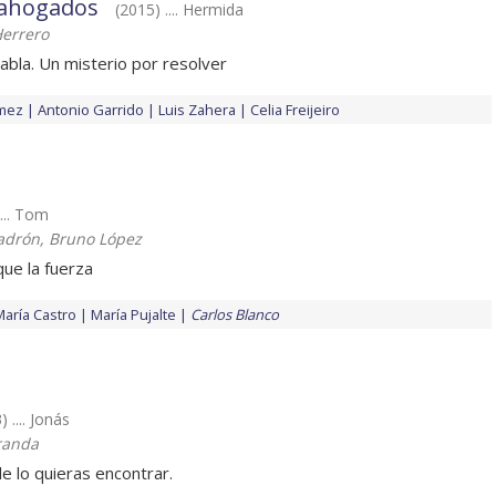
s ahogados
(2015) .... Hermida
errero
abla. Un misterio por resolver
mez
Antonio Garrido
Luis Zahera
Celia Freijeiro
.... Tom
adrón, Bruno López
ue la fuerza
María Castro
María Pujalte
Carlos Blanco
) .... Jonás
randa
e lo quieras encontrar.