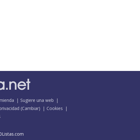
mienda
Sugiere una web
 privacidad
(
Cambiar
)
Cookies
S
0Listas.com