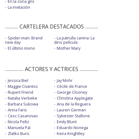
En la zona gris
La invitación
CARTELERA DESTACADOS
Spider-man: Brand
La patrulla canina: La
new day
dino película
El último mono
Mother Mary
ACTORES Y ACTRICES
Jessica Biel
Jay Mohr
Maggie Civantos
Cécile de France
Rupert Friend
George Clooney
Natalia Verbeke
Christina Applegate
Barbara Sukowa
Ana de la Reguera
Anna Faris
Lauren German
Cesc Casanovas
Sylvester Stallone
Nicola Peltz
Emily Blunt
Manuela Pal
Eduardo Noriega
Zlatko Buric
Keira Knightley