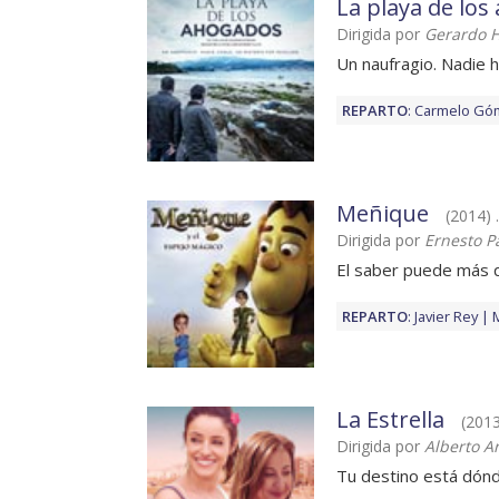
La playa de lo
Dirigida por
Gerardo H
Un naufragio. Nadie h
REPARTO
:
Carmelo Gó
Meñique
(2014) 
Dirigida por
Ernesto P
El saber puede más q
REPARTO
:
Javier Rey
La Estrella
(2013
Dirigida por
Alberto A
Tu destino está dónd