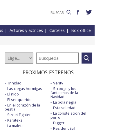
os
Actores y actrices
Carteles
Box-office
PROXIMOS ESTRENOS
Trinidad
Verity
Las ciegas hormigas
Scrooge y los
fantasmas de la
El nido
Navidad
El ser querido
La bola negra
En el corazón de la
Esta soledad
bestia
La constelación del
Street Fighter
perro
Karateka
Digger
La maleta
Resident Evil