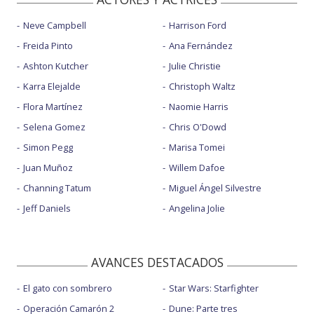
Neve Campbell
Harrison Ford
Freida Pinto
Ana Fernández
Ashton Kutcher
Julie Christie
Karra Elejalde
Christoph Waltz
Flora Martínez
Naomie Harris
Selena Gomez
Chris O'Dowd
Simon Pegg
Marisa Tomei
Juan Muñoz
Willem Dafoe
Channing Tatum
Miguel Ángel Silvestre
Jeff Daniels
Angelina Jolie
AVANCES DESTACADOS
El gato con sombrero
Star Wars: Starfighter
Operación Camarón 2
Dune: Parte tres