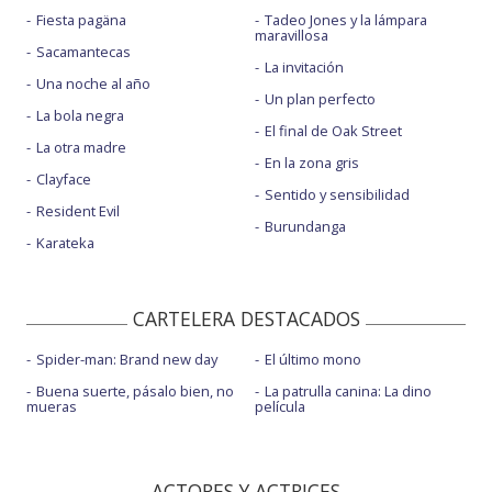
Fiesta pagäna
Tadeo Jones y la lámpara
maravillosa
Sacamantecas
La invitación
Una noche al año
Un plan perfecto
La bola negra
El final de Oak Street
La otra madre
En la zona gris
Clayface
Sentido y sensibilidad
Resident Evil
Burundanga
Karateka
CARTELERA DESTACADOS
Spider-man: Brand new day
El último mono
Buena suerte, pásalo bien, no
La patrulla canina: La dino
mueras
película
ACTORES Y ACTRICES