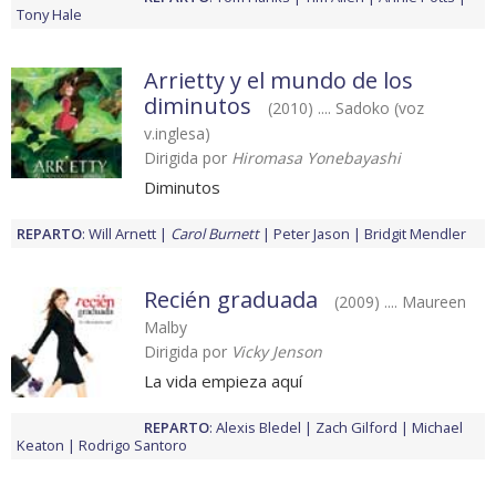
Tony Hale
Arrietty y el mundo de los
diminutos
(2010) .... Sadoko (voz
v.inglesa)
Dirigida por
Hiromasa Yonebayashi
Diminutos
REPARTO
:
Will Arnett
Carol Burnett
Peter Jason
Bridgit Mendler
Recién graduada
(2009) .... Maureen
Malby
Dirigida por
Vicky Jenson
La vida empieza aquí
REPARTO
:
Alexis Bledel
Zach Gilford
Michael
Keaton
Rodrigo Santoro