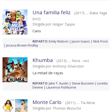
Una familia feliz
(2017) .... Baba Yaga
(voz)
Dirigida por
Holger Tappe
Caos
REPARTO
:
Emily Watson
Jason Isaacs
Nick Frost
Jessica Brown Findlay
Khumba
(2013) .... Nora - voz
Dirigida por
Anthony Silverston
La mitad de rayas
REPARTO
:
Jake T. Austin
Steve Buscemi
Loretta
Devine
Laurence Fishburne
Monte Carlo
(2011) .... Tía Alicia
Dirigida por
Thomas Bezucha