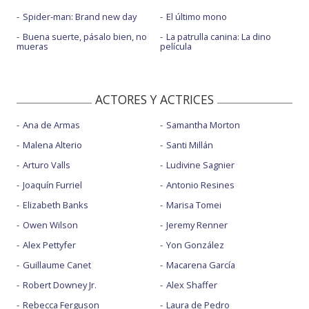
Spider-man: Brand new day
El último mono
Buena suerte, pásalo bien, no
La patrulla canina: La dino
mueras
película
ACTORES Y ACTRICES
Ana de Armas
Samantha Morton
Malena Alterio
Santi Millán
Arturo Valls
Ludivine Sagnier
Joaquín Furriel
Antonio Resines
Elizabeth Banks
Marisa Tomei
Owen Wilson
Jeremy Renner
Alex Pettyfer
Yon González
Guillaume Canet
Macarena García
Robert Downey Jr.
Alex Shaffer
Rebecca Ferguson
Laura de Pedro