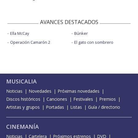
AVANCES DESTACADOS
Ella McCay
Búnker
Operación Camarón 2
El gato con sombrero
MUSICALIA
Noticias
Novedades
Próximas novedades
Discos históricos
Canciones
Festivales
Premios
Artistas y grupos
Portadas
Listas
Guía / directorio
CINEMANÍA
Noticias
Cartelera
Próximos estrenos
DVD