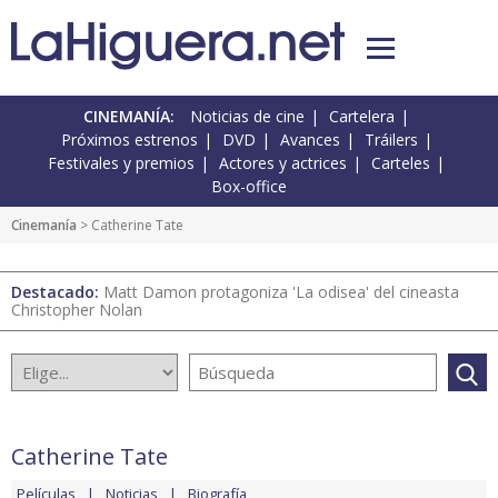
CINEMANÍA:
Noticias de cine
Cartelera
Próximos estrenos
DVD
Avances
Tráilers
Festivales y premios
Actores y actrices
Carteles
Box-office
Cinemanía
> Catherine Tate
Destacado:
Matt Damon protagoniza 'La odisea' del cineasta
Christopher Nolan
Catherine Tate
Películas
Noticias
Biografía