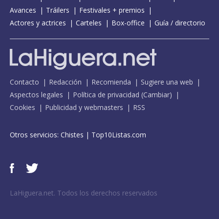
Avances
Tráilers
Festivales + premios
Actores y actrices
Carteles
Box-office
Guía / directorio
Contacto
Redacción
Recomienda
Sugiere una web
Aspectos legales
Política de privacidad
(
Cambiar
)
Cookies
Publicidad y webmasters
RSS
Otros servicios:
Chistes
|
Top10Listas.com
LaHiguera.net. Todos los derechos reservados