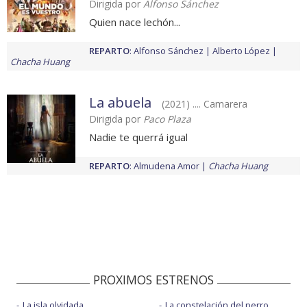
Dirigida por
Alfonso Sánchez
Quien nace lechón...
REPARTO
:
Alfonso Sánchez
Alberto López
Chacha Huang
La abuela
(2021) .... Camarera
Dirigida por
Paco Plaza
Nadie te querrá igual
REPARTO
:
Almudena Amor
Chacha Huang
PROXIMOS ESTRENOS
La isla olvidada
La constelación del perro