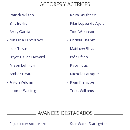
ACTORES Y ACTRICES
Patrick Wilson
Keira Knightley
Billy Burke
Pilar López de Ayala
Andy Garcia
Tom Wilkinson
Natasha Yarovenko
Christa Theret
Luis Tosar
Matthew Rhys
Bryce Dallas Howard
Inés Efron
Alison Lohman
Paco Tous
Amber Heard
Michèle Laroque
Anton Yelchin
Ryan Phillippe
Leonor Watling
Treat Williams
AVANCES DESTACADOS
El gato con sombrero
Star Wars: Starfighter