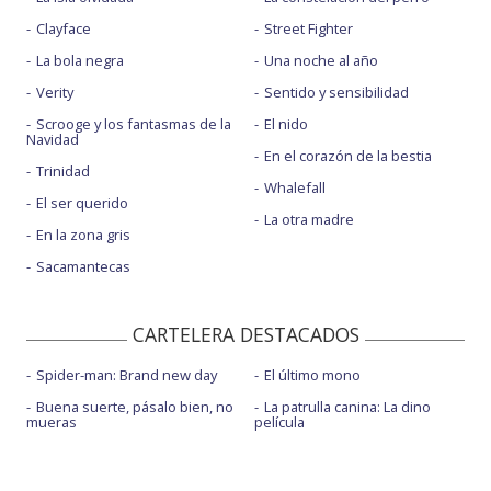
Clayface
Street Fighter
La bola negra
Una noche al año
Verity
Sentido y sensibilidad
Scrooge y los fantasmas de la
El nido
Navidad
En el corazón de la bestia
Trinidad
Whalefall
El ser querido
La otra madre
En la zona gris
Sacamantecas
CARTELERA DESTACADOS
Spider-man: Brand new day
El último mono
Buena suerte, pásalo bien, no
La patrulla canina: La dino
mueras
película