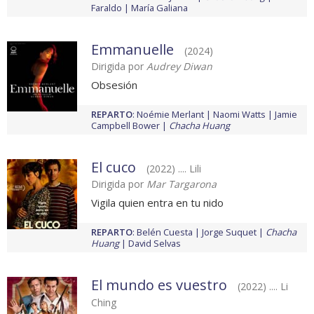
Faraldo
María Galiana
Emmanuelle
(2024)
Dirigida por
Audrey Diwan
Obsesión
REPARTO
:
Noémie Merlant
Naomi Watts
Jamie
Campbell Bower
Chacha Huang
El cuco
(2022) .... Lili
Dirigida por
Mar Targarona
Vigila quien entra en tu nido
REPARTO
:
Belén Cuesta
Jorge Suquet
Chacha
Huang
David Selvas
El mundo es vuestro
(2022) .... Li
Ching