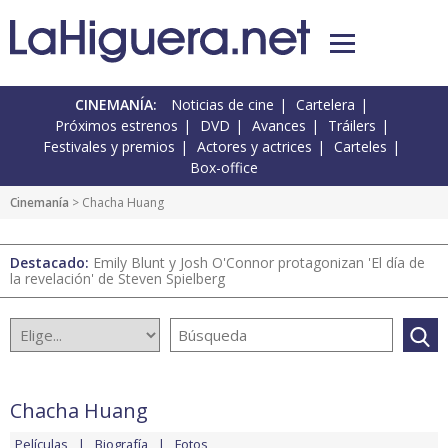
CINEMANÍA:
Noticias de cine
Cartelera
Próximos estrenos
DVD
Avances
Tráilers
Festivales y premios
Actores y actrices
Carteles
Box-office
Cinemanía
> Chacha Huang
Destacado:
Emily Blunt y Josh O'Connor protagonizan 'El día de
la revelación' de Steven Spielberg
Chacha Huang
Películas
Biografía
Fotos