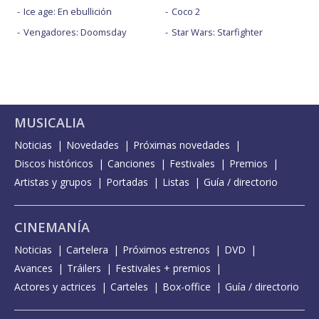
Ice age: En ebullición
Coco 2
Vengadores: Doomsday
Star Wars: Starfighter
MUSICALIA
Noticias
Novedades
Próximas novedades
Discos históricos
Canciones
Festivales
Premios
Artistas y grupos
Portadas
Listas
Guía / directorio
CINEMANÍA
Noticias
Cartelera
Próximos estrenos
DVD
Avances
Tráilers
Festivales + premios
Actores y actrices
Carteles
Box-office
Guía / directorio