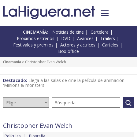
CINEMANÍA:
Noticias de cine
Cartelera
Próximos estrenos
DVD
Avances
Tráilers
Festivales y premios
Actores y actrices
Carteles
Box-office
Cinemanía
> Christopher Evan Welch
Destacado:
Llega a las salas de cine la película de animación
'Minions & monsters'
Christopher Evan Welch
Películas
Biografía