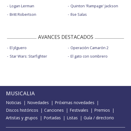
Logan Lerman
Quinton 'Rampage' Jackson
Britt Robertson
Ilse Salas
AVANCES DESTACADOS
El jilguero
Operación Camarón 2
Star Wars: Starfighter
El gato con sombrero
MUSICALIA
Noticias
Novedades
Próximas novedades
Discos históricos
Canciones
Festivales
Premios
Artistas y grupos
Portadas
Listas
Guía / directorio