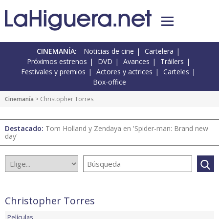
CINEMANÍA:
Noticias de cine
Cartelera
Próximos estrenos
DVD
Avances
Tráilers
Festivales y premios
Actores y actrices
Carteles
Box-office
Cinemanía
> Christopher Torres
Destacado:
Tom Holland y Zendaya en 'Spider-man: Brand new
day'
Christopher Torres
Películas