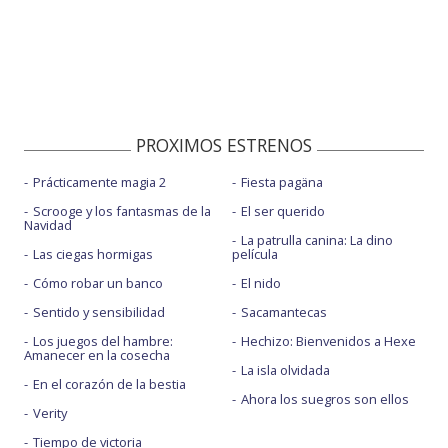
PROXIMOS ESTRENOS
Prácticamente magia 2
Fiesta pagäna
Scrooge y los fantasmas de la
El ser querido
Navidad
La patrulla canina: La dino
Las ciegas hormigas
película
Cómo robar un banco
El nido
Sentido y sensibilidad
Sacamantecas
Los juegos del hambre:
Hechizo: Bienvenidos a Hexe
Amanecer en la cosecha
La isla olvidada
En el corazón de la bestia
Ahora los suegros son ellos
Verity
Tiempo de victoria