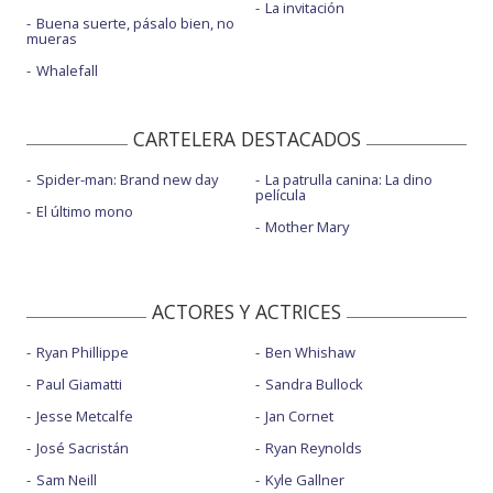
La invitación
Buena suerte, pásalo bien, no
mueras
Whalefall
CARTELERA DESTACADOS
Spider-man: Brand new day
La patrulla canina: La dino
película
El último mono
Mother Mary
ACTORES Y ACTRICES
Ryan Phillippe
Ben Whishaw
Paul Giamatti
Sandra Bullock
Jesse Metcalfe
Jan Cornet
José Sacristán
Ryan Reynolds
Sam Neill
Kyle Gallner