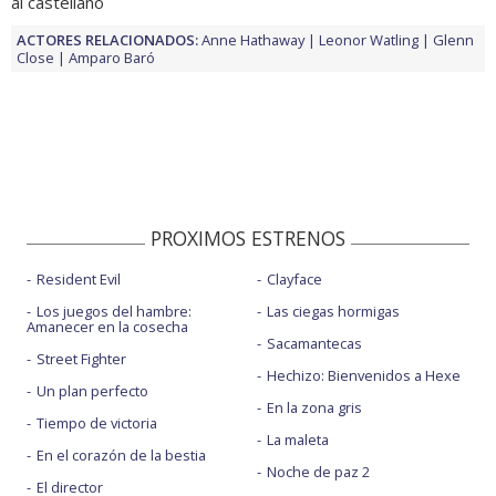
al castellano
ACTORES RELACIONADOS:
Anne Hathaway
Leonor Watling
Glenn
Close
Amparo Baró
PROXIMOS ESTRENOS
Resident Evil
Clayface
Los juegos del hambre:
Las ciegas hormigas
Amanecer en la cosecha
Sacamantecas
Street Fighter
Hechizo: Bienvenidos a Hexe
Un plan perfecto
En la zona gris
Tiempo de victoria
La maleta
En el corazón de la bestia
Noche de paz 2
El director