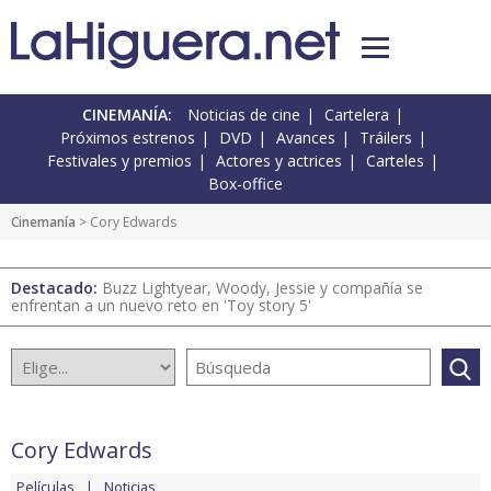
CINEMANÍA:
Noticias de cine
Cartelera
Próximos estrenos
DVD
Avances
Tráilers
Festivales y premios
Actores y actrices
Carteles
Box-office
Cinemanía
> Cory Edwards
Destacado:
Buzz Lightyear, Woody, Jessie y compañía se
enfrentan a un nuevo reto en 'Toy story 5'
Cory Edwards
Películas
Noticias