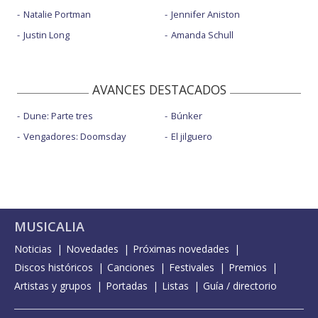
Natalie Portman
Jennifer Aniston
Justin Long
Amanda Schull
AVANCES DESTACADOS
Dune: Parte tres
Búnker
Vengadores: Doomsday
El jilguero
MUSICALIA
Noticias
Novedades
Próximas novedades
Discos históricos
Canciones
Festivales
Premios
Artistas y grupos
Portadas
Listas
Guía / directorio