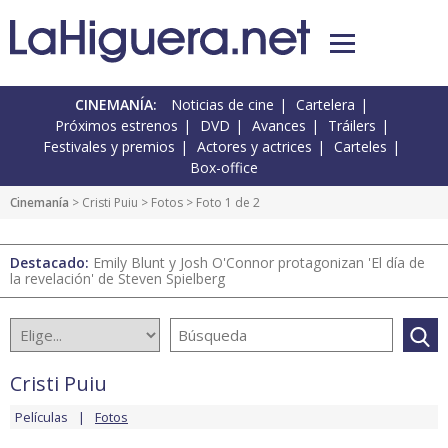
CINEMANÍA:
Noticias de cine
Cartelera
Próximos estrenos
DVD
Avances
Tráilers
Festivales y premios
Actores y actrices
Carteles
Box-office
Cinemanía
>
Cristi Puiu
>
Fotos
> Foto 1 de 2
Destacado:
Emily Blunt y Josh O'Connor protagonizan 'El día de
la revelación' de Steven Spielberg
Cristi Puiu
Películas
Fotos