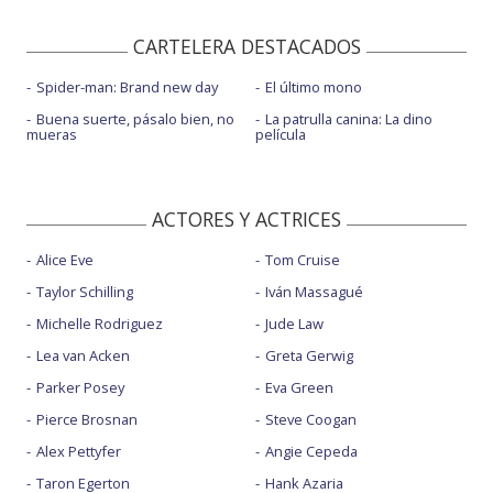
CARTELERA DESTACADOS
Spider-man: Brand new day
El último mono
Buena suerte, pásalo bien, no
La patrulla canina: La dino
mueras
película
ACTORES Y ACTRICES
Alice Eve
Tom Cruise
Taylor Schilling
Iván Massagué
Michelle Rodriguez
Jude Law
Lea van Acken
Greta Gerwig
Parker Posey
Eva Green
Pierce Brosnan
Steve Coogan
Alex Pettyfer
Angie Cepeda
Taron Egerton
Hank Azaria