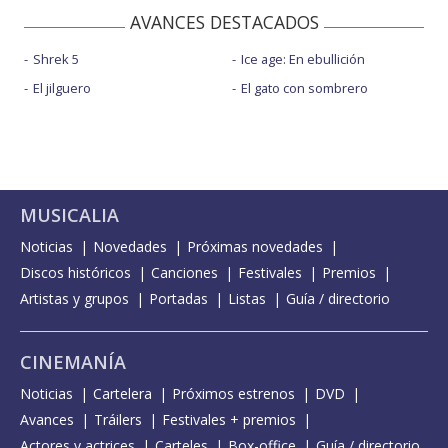
AVANCES DESTACADOS
Shrek 5
Ice age: En ebullición
El jilguero
El gato con sombrero
MUSICALIA
Noticias
Novedades
Próximas novedades
Discos históricos
Canciones
Festivales
Premios
Artistas y grupos
Portadas
Listas
Guía / directorio
CINEMANÍA
Noticias
Cartelera
Próximos estrenos
DVD
Avances
Tráilers
Festivales + premios
Actores y actrices
Carteles
Box-office
Guía / directorio