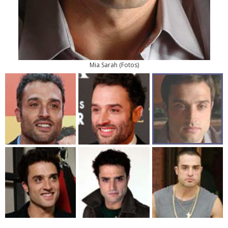
Mia Sarah
(
Fotos
)