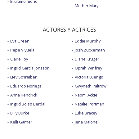
El último mono
Mother Mary
ACTORES Y ACTRICES
Eva Green
Eddie Murphy
Pepe Viyuela
Josh Zuckerman
Claire Foy
Diane Kruger
Ingrid García Jonsson
Oprah Winfrey
Liev Schreiber
Victoria Luengo
Eduardo Noriega
Gwyneth Paltrow
Anna Kendrick
Naomi Ackie
Ingrid Bolsø Berdal
Natalie Portman
Billy Burke
Luke Bracey
Kelli Garner
Jena Malone