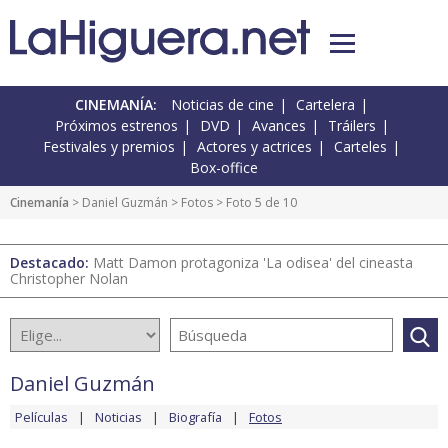
CINEMANÍA:
Noticias de cine
Cartelera
Próximos estrenos
DVD
Avances
Tráilers
Festivales y premios
Actores y actrices
Carteles
Box-office
Cinemanía
>
Daniel Guzmán
>
Fotos
> Foto 5 de 10
Destacado:
Matt Damon protagoniza 'La odisea' del cineasta
Christopher Nolan
Daniel Guzmán
Películas
Noticias
Biografía
Fotos